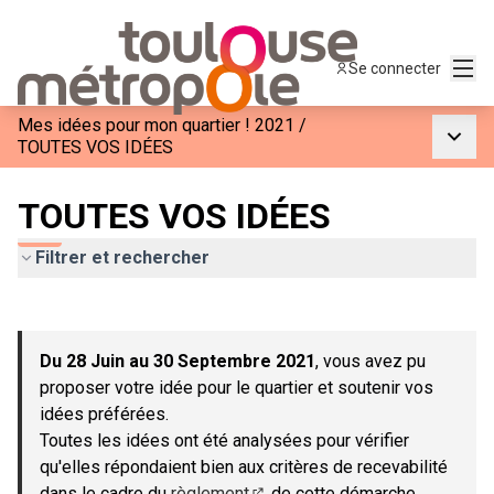
Menu
Se connecter
Mes idées pour mon quartier ! 2021
/
Menu p
TOUTES VOS IDÉES
TOUTES VOS IDÉES
Filtrer et rechercher
Passer la carte
Leaflet
|
©
OpenStreetMap
contributors
L'élément suivant est une carte qui présente les éléments de c
+
Du 28 Juin au 30 Septembre 2021
, vous avez pu
−
proposer votre idée pour le quartier et soutenir vos
idées préférées.
Toutes les idées ont été analysées pour vérifier
qu'elles répondaient bien aux critères de recevabilité
dans le cadre du
règlement
de cette démarche