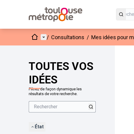
Accueil
Menu principal
/
Consultations
/
Mes idées pour mo
Passer
L'élément
+
−
TOUTES VOS
IDÉES
Filtrez de façon dynamique les
résultats de votre recherche.
État