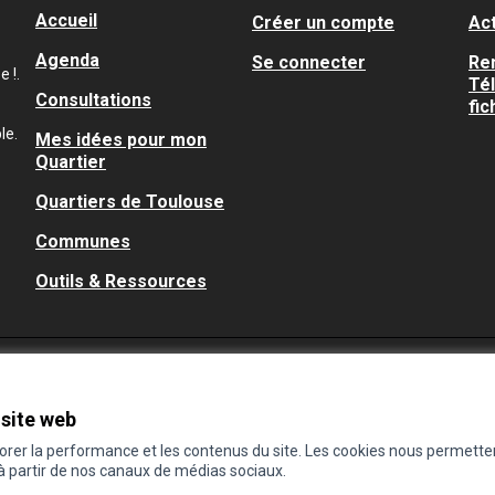
Accueil
Créer un compte
Act
Agenda
Se connecter
Re
 !.
Té
Consultations
fic
le.
Mes idées pour mon
Quartier
Quartiers de Toulouse
Communes
Outils & Ressources
 site web
iorer la performance et les contenus du site. Les cookies nous permette
 à partir de nos canaux de médias sociaux.