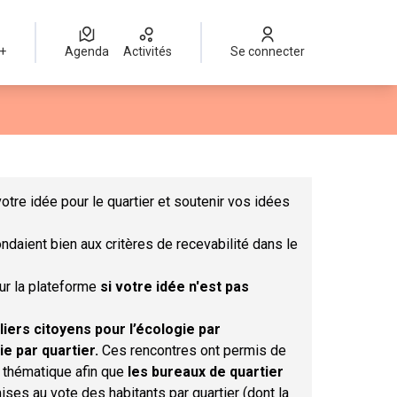
 +
Agenda
Activités
Se connecter
Leaflet
|
©
OpenStreetMap
contributors
mme des points de carte. L'élément peut être utilisé avec un lect
otre idée pour le quartier et soutenir vos idées
ndaient bien aux critères de recevabilité dans le
sur la plateforme
si votre idée n'est pas
liers citoyens pour l’écologie par
ie par quartier.
Ces rencontres ont permis de
r thématique afin que
les bureaux de quartier
ises au vote des habitants par quartier (dont la