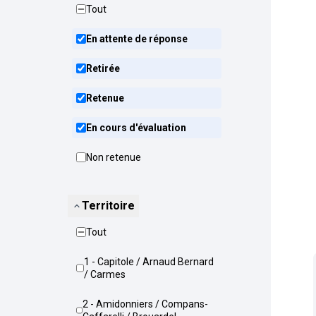
Tout
En attente de réponse
Retirée
Retenue
En cours d'évaluation
Non retenue
Territoire
Tout
1 - Capitole / Arnaud Bernard
/ Carmes
2 - Amidonniers / Compans-