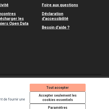
ivité
Foire aux questions
ncontres
Déclaration
lécharger les
d'accessibilité
hiers Open Data
Besoin d'aide ?
Je participe ! sur X
Je participe ! sur Faceboo
Je participe ! sur In
Tout accepter
(Lien externe)
(Lien externe)
(Lien externe)
Accepter seulement les
nt de fournir une
cookies essentiels
Licence Creative Comm
(Lien externe)
Paramètres