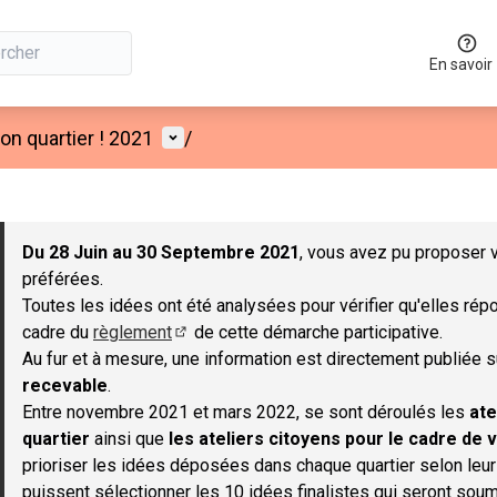
En savoir
Menu utilisateur
n quartier ! 2021
/
 la carte
 suivant est une carte qui présente les éléments de cette page co
Du 28 Juin au 30 Septembre 2021
, vous avez pu proposer v
préférées.
Toutes les idées ont été analysées pour vérifier qu'elles répo
cadre du
règlement
de cette démarche participative.
(S'ouvre dans un nouvel onglet)
Au fur et à mesure, une information est directement publiée 
recevable
.
Entre novembre 2021 et mars 2022, se sont déroulés les
ate
quartier
ainsi que
les ateliers citoyens pour le cadre de v
prioriser les idées déposées dans chaque quartier selon leu
puissent sélectionner les 10 idées finalistes qui seront soum