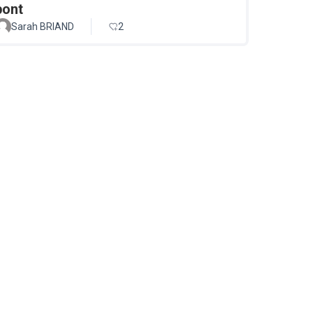
pont
Sarah BRIAND
2