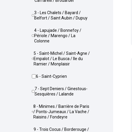
Caffarelli / Brouardel
3 - Les Chalets / Bayard /
Belfort / Saint Aubin / Dupuy
4 - Lapujade / Bonnefoy /
Périole / Marengo / La
Colonne
5 - Saint-Michel / Saint-Agne /
Empalot / Le Busca / Ile du
Ramier / Monplaisir
6 - Saint-Cyprien
7 - Sept Deniers / Ginestous-
Sesquières / Lalande
8 - Minimes / Barrière de Paris
/ Ponts-Jumeaux / La Vache /
Raisins / Fondeyre
9 - Trois Cocus / Borderouge /