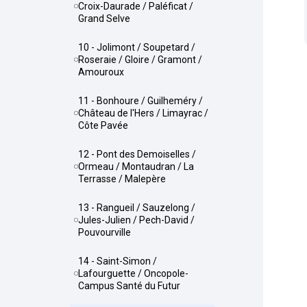
Croix-Daurade / Paléficat /
Grand Selve
10 - Jolimont / Soupetard /
Roseraie / Gloire / Gramont /
Amouroux
11 - Bonhoure / Guilheméry /
Château de l'Hers / Limayrac /
Côte Pavée
12 - Pont des Demoiselles /
Ormeau / Montaudran / La
Terrasse / Malepère
13 - Rangueil / Sauzelong /
Jules-Julien / Pech-David /
Pouvourville
14 - Saint-Simon /
Lafourguette / Oncopole-
Campus Santé du Futur