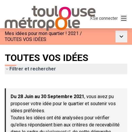
Menu
Se connecter
Mes idées pour mon quartier ! 2021
/
Menu p
TOUTES VOS IDÉES
TOUTES VOS IDÉES
Filtrer et rechercher
Passer la carte
Leaflet
|
©
OpenStreetMap
contributors
L'élément suivant est une carte qui présente les éléments de c
+
Du 28 Juin au 30 Septembre 2021
, vous avez pu
−
proposer votre idée pour le quartier et soutenir vos
idées préférées.
Toutes les idées ont été analysées pour vérifier
qu'elles répondaient bien aux critères de recevabilité
dans le cadre du
règlement
de cette démarche