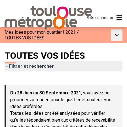
Menu
Se connecter
Mes idées pour mon quartier ! 2021
/
Menu p
TOUTES VOS IDÉES
TOUTES VOS IDÉES
Filtrer et rechercher
Passer la carte
Leaflet
|
©
OpenStreetMap
contributors
L'élément suivant est une carte qui présente les éléments de c
+
Du 28 Juin au 30 Septembre 2021
, vous avez pu
−
proposer votre idée pour le quartier et soutenir vos
idées préférées.
Toutes les idées ont été analysées pour vérifier
qu'elles répondaient bien aux critères de recevabilité
dans le cadre du
règlement
de cette démarche