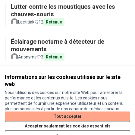
Lutter contre les moustiques avec les
chauves-souris
Laetitiak
12
Retenue
Éclairage nocturne à détecteur de
mouvements
Anonyme
3
Retenue
Voir toutes les propositions retirées
Informations sur les cookies utilisés sur le site
web
Nous utilisons des cookies sur notre site Web pour améliorer la
Conditions d'utilisation
performance et les contenus du site. Les cookies nous
Paramètres des cookies
permettent de fournir une expérience utilisateur et un contenu
Je participe ! sur X
Je participe ! sur Facebook
Je participe ! sur Instagram
plus personnalisés à partir de nos canaux de médias sociaux.
(Lien externe)
(Lien externe)
(Lien externe)
Tout accepter
Accepter seulement les cookies essentiels
Licence Cre
(Lien extern