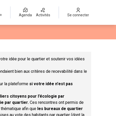
 +
Agenda
Activités
Se connecter
Leaflet
|
©
OpenStreetMap
contributors
mme des points de carte. L'élément peut être utilisé avec un lect
otre idée pour le quartier et soutenir vos idées
ndaient bien aux critères de recevabilité dans le
sur la plateforme
si votre idée n'est pas
liers citoyens pour l’écologie par
ie par quartier.
Ces rencontres ont permis de
r thématique afin que
les bureaux de quartier
ises au vote des habitants par quartier (dont la