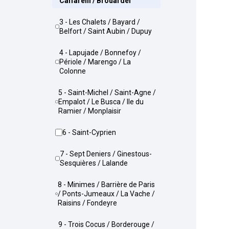
Caffarelli / Brouardel
3 - Les Chalets / Bayard /
Belfort / Saint Aubin / Dupuy
4 - Lapujade / Bonnefoy /
Périole / Marengo / La
Colonne
5 - Saint-Michel / Saint-Agne /
Empalot / Le Busca / Ile du
Ramier / Monplaisir
6 - Saint-Cyprien
7 - Sept Deniers / Ginestous-
Sesquières / Lalande
8 - Minimes / Barrière de Paris
/ Ponts-Jumeaux / La Vache /
Raisins / Fondeyre
9 - Trois Cocus / Borderouge /