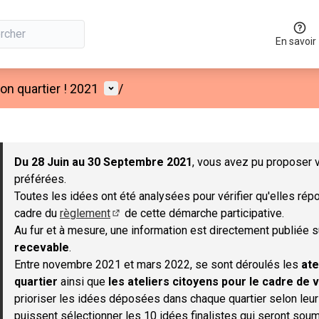
En savoir
Menu utilisateur
n quartier ! 2021
/
 la carte
 suivant est une carte qui présente les éléments de cette page co
Du 28 Juin au 30 Septembre 2021
, vous avez pu proposer v
préférées.
Toutes les idées ont été analysées pour vérifier qu'elles répo
cadre du
règlement
de cette démarche participative.
(S'ouvre dans un nouvel onglet)
Au fur et à mesure, une information est directement publiée 
recevable
.
Entre novembre 2021 et mars 2022, se sont déroulés les
ate
quartier
ainsi que
les ateliers citoyens pour le cadre de v
prioriser les idées déposées dans chaque quartier selon leu
puissent sélectionner les 10 idées finalistes qui seront soum