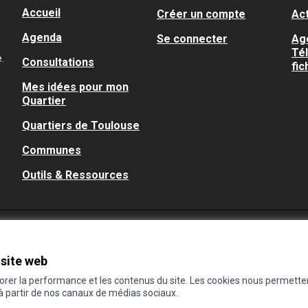
Accueil
Créer un compte
Act
Agenda
Se connecter
Ag
Té
.
Consultations
fic
Mes idées pour mon
Quartier
Quartiers de Toulouse
Communes
Outils & Ressources
 site web
iorer la performance et les contenus du site. Les cookies nous permette
 à partir de nos canaux de médias sociaux.