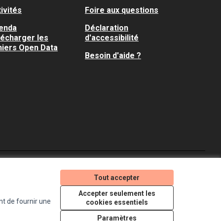
ivités
Foire aux questions
enda
Déclaration
lécharger les
d'accessibilité
hiers Open Data
Besoin d'aide ?
Je participe ! sur X
Je participe ! sur Faceboo
Je participe ! sur In
Tout accepter
(Lien externe)
(Lien externe)
(Lien externe)
Accepter seulement les
nt de fournir une
cookies essentiels
Licence Creative Comm
(Lien externe)
Paramètres