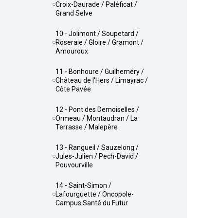
Croix-Daurade / Paléficat /
Grand Selve
10 - Jolimont / Soupetard /
Roseraie / Gloire / Gramont /
Amouroux
11 - Bonhoure / Guilheméry /
Château de l'Hers / Limayrac /
Côte Pavée
12 - Pont des Demoiselles /
Ormeau / Montaudran / La
Terrasse / Malepère
13 - Rangueil / Sauzelong /
Jules-Julien / Pech-David /
Pouvourville
14 - Saint-Simon /
Lafourguette / Oncopole-
Campus Santé du Futur