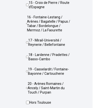
15 - Croix de Pierre / Route
d'Espagne
16 - Fontaine-Lestang /
Arènes / Bagatelle / Papus /
Tabar / Bordelongue /
Mermoz / La Faourette
17 - Mirail-Université /
Reynerie / Bellefontaine
18 - Lardenne / Pradettes /
Basso-Cambo
19 - Casselardit / Fontaine-
Bayonne / Cartoucherie
20 - Arènes Romaines /
Ancely / Saint-Martin du
Touch / Purpan
Hors Toulouse