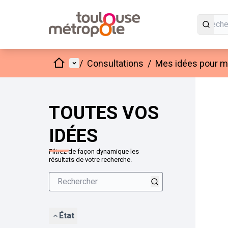
Accueil
Menu principal
/
Consultations
/
Mes idées pour mo
Passer
L'élément
+
−
TOUTES VOS
IDÉES
Filtrez de façon dynamique les
résultats de votre recherche.
État