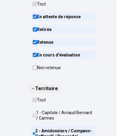
Tout
En attente de réponse
Retirée
Retenue
En cours d'évaluation
Non retenue
Territoire
Tout
1 - Capitole / Arnaud Bernard
/ Carmes
2 - Amidonniers / Compans-