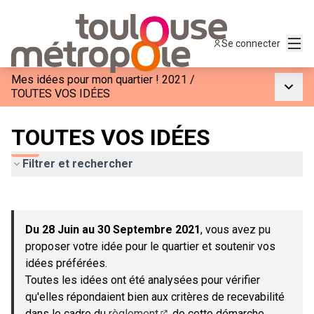
Menu
Se connecter
Mes idées pour mon quartier ! 2021
/
Menu p
TOUTES VOS IDÉES
TOUTES VOS IDÉES
Filtrer et rechercher
Passer la carte
Leaflet
|
©
OpenStreetMap
contributors
L'élément suivant est une carte qui présente les éléments de c
+
Du 28 Juin au 30 Septembre 2021
, vous avez pu
−
proposer votre idée pour le quartier et soutenir vos
idées préférées.
Toutes les idées ont été analysées pour vérifier
qu'elles répondaient bien aux critères de recevabilité
dans le cadre du
règlement
de cette démarche