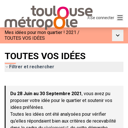
Menu
Se connecter
Mes idées pour mon quartier ! 2021
/
Menu p
TOUTES VOS IDÉES
TOUTES VOS IDÉES
Filtrer et rechercher
Passer la carte
Leaflet
|
©
OpenStreetMap
contributors
L'élément suivant est une carte qui présente les éléments de c
+
Du 28 Juin au 30 Septembre 2021
, vous avez pu
−
proposer votre idée pour le quartier et soutenir vos
idées préférées.
Toutes les idées ont été analysées pour vérifier
qu'elles répondaient bien aux critères de recevabilité
dans le cadre du
règlement
de cette démarche