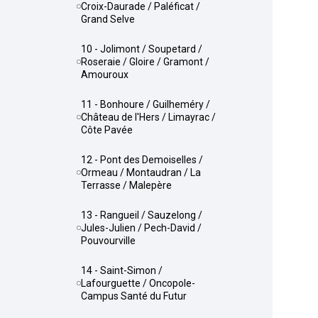
Croix-Daurade / Paléficat /
Grand Selve
10 - Jolimont / Soupetard /
Roseraie / Gloire / Gramont /
Amouroux
11 - Bonhoure / Guilheméry /
Château de l'Hers / Limayrac /
Côte Pavée
12 - Pont des Demoiselles /
Ormeau / Montaudran / La
Terrasse / Malepère
13 - Rangueil / Sauzelong /
Jules-Julien / Pech-David /
Pouvourville
14 - Saint-Simon /
Lafourguette / Oncopole-
Campus Santé du Futur