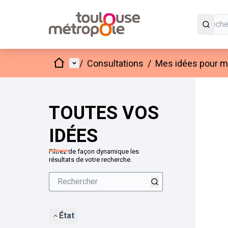
Accueil
Menu principal
/
Consultations
/
Mes idées pour mo
Passer
L'élément
+
−
TOUTES VOS
IDÉES
Filtrez de façon dynamique les
résultats de votre recherche.
État