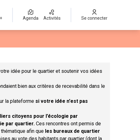
 +
Agenda
Activités
Se connecter
Leaflet
|
©
OpenStreetMap
contributors
mme des points de carte. L'élément peut être utilisé avec un lect
otre idée pour le quartier et soutenir vos idées
ndaient bien aux critères de recevabilité dans le
sur la plateforme
si votre idée n'est pas
liers citoyens pour l’écologie par
ie par quartier.
Ces rencontres ont permis de
r thématique afin que
les bureaux de quartier
ises au vote des habitants par quartier (dont la