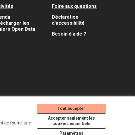
ivités
Foire aux questions
enda
Déclaration
lécharger les
d'accessibilité
hiers Open Data
Besoin d'aide ?
Je participe ! sur X
Je participe ! sur Faceboo
Je participe ! sur In
Tout accepter
(Lien externe)
(Lien externe)
(Lien externe)
Accepter seulement les
nt de fournir une
cookies essentiels
Licence Creative Comm
(Lien externe)
Paramètres