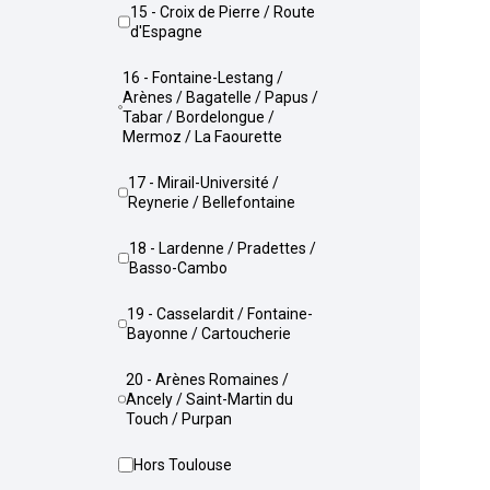
15 - Croix de Pierre / Route
d'Espagne
16 - Fontaine-Lestang /
Arènes / Bagatelle / Papus /
Tabar / Bordelongue /
Mermoz / La Faourette
17 - Mirail-Université /
Reynerie / Bellefontaine
18 - Lardenne / Pradettes /
Basso-Cambo
19 - Casselardit / Fontaine-
Bayonne / Cartoucherie
20 - Arènes Romaines /
Ancely / Saint-Martin du
Touch / Purpan
Hors Toulouse