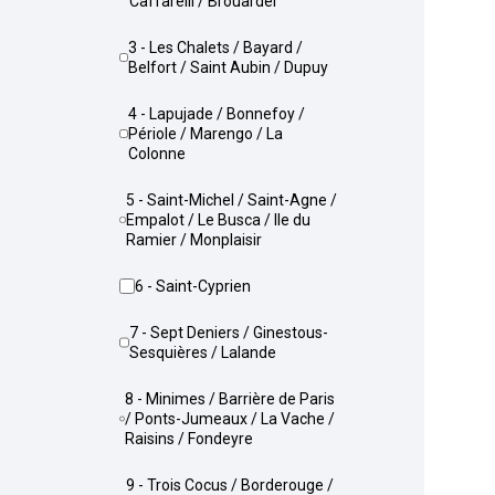
Caffarelli / Brouardel
3 - Les Chalets / Bayard /
Belfort / Saint Aubin / Dupuy
4 - Lapujade / Bonnefoy /
Périole / Marengo / La
Colonne
5 - Saint-Michel / Saint-Agne /
Empalot / Le Busca / Ile du
Ramier / Monplaisir
6 - Saint-Cyprien
7 - Sept Deniers / Ginestous-
Sesquières / Lalande
8 - Minimes / Barrière de Paris
/ Ponts-Jumeaux / La Vache /
Raisins / Fondeyre
9 - Trois Cocus / Borderouge /