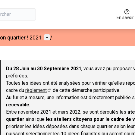
En savoir
Menu utilisateur
n quartier ! 2021
/
 la carte
 suivant est une carte qui présente les éléments de cette page co
Du 28 Juin au 30 Septembre 2021
, vous avez pu proposer v
préférées.
Toutes les idées ont été analysées pour vérifier qu'elles répo
cadre du
règlement
de cette démarche participative.
(S'ouvre dans un nouvel onglet)
Au fur et à mesure, une information est directement publiée 
recevable
.
Entre novembre 2021 et mars 2022, se sont déroulés les
ate
quartier
ainsi que
les ateliers citoyens pour le cadre de v
prioriser les idées déposées dans chaque quartier selon leu
puissent sélectionner les 10 idées finalistes qui seront soum