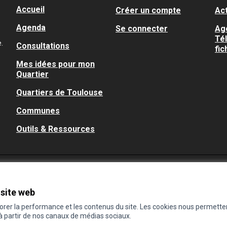
Accueil
Créer un compte
Act
Agenda
Se connecter
Ag
Té
.
Consultations
fic
Mes idées pour mon
Quartier
Quartiers de Toulouse
Communes
Outils & Ressources
 site web
iorer la performance et les contenus du site. Les cookies nous permette
 à partir de nos canaux de médias sociaux.