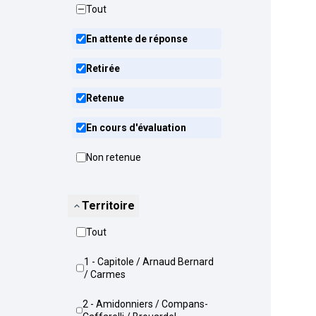
Tout
En attente de réponse
Retirée
Retenue
En cours d'évaluation
Non retenue
Territoire
Tout
1 - Capitole / Arnaud Bernard
/ Carmes
2 - Amidonniers / Compans-