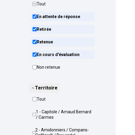
Tout
En attente de réponse
Retirée
Retenue
En cours d'évaluation
Non retenue
Territoire
Tout
1 - Capitole / Arnaud Bernard
/ Carmes
2 - Amidonniers / Compans-