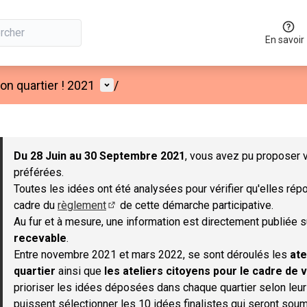
En savoir
Menu utilisateur
n quartier ! 2021
/
 la carte
 suivant est une carte qui présente les éléments de cette page co
Du 28 Juin au 30 Septembre 2021
, vous avez pu proposer v
préférées.
Toutes les idées ont été analysées pour vérifier qu'elles répo
cadre du
règlement
de cette démarche participative.
(S'ouvre dans un nouvel onglet)
Au fur et à mesure, une information est directement publiée 
recevable
.
Entre novembre 2021 et mars 2022, se sont déroulés les
ate
quartier
ainsi que
les ateliers citoyens pour le cadre de v
prioriser les idées déposées dans chaque quartier selon leu
puissent sélectionner les 10 idées finalistes qui seront soum