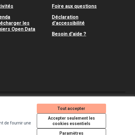
ivités
Foire aux questions
enda
Déclaration
lécharger les
d'accessibilité
hiers Open Data
Besoin d'aide ?
Je participe ! sur X
Je participe ! sur Faceboo
Je participe ! sur In
Tout accepter
(Lien externe)
(Lien externe)
(Lien externe)
Accepter seulement les
nt de fournir une
cookies essentiels
Licence Creative Comm
(Lien externe)
Paramètres