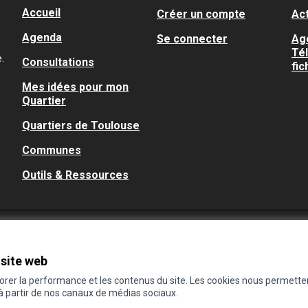
Accueil
Créer un compte
Act
Agenda
Se connecter
Ag
Té
.
Consultations
fic
Mes idées pour mon
Quartier
Quartiers de Toulouse
Communes
Outils & Ressources
 site web
iorer la performance et les contenus du site. Les cookies nous permette
 à partir de nos canaux de médias sociaux.