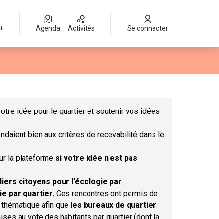
 +
Agenda
Activités
Se connecter
Leaflet
|
©
OpenStreetMap
contributors
mme des points de carte. L'élément peut être utilisé avec un lect
otre idée pour le quartier et soutenir vos idées
ndaient bien aux critères de recevabilité dans le
sur la plateforme
si votre idée n'est pas
liers citoyens pour l’écologie par
ie par quartier.
Ces rencontres ont permis de
r thématique afin que
les bureaux de quartier
ises au vote des habitants par quartier (dont la