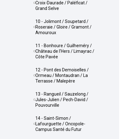
Croix-Daurade / Paléficat /
Grand Selve
10 - Jolimont / Soupetard /
Roseraie / Gloire / Gramont /
Amouroux
11 - Bonhoure / Guilheméry /
Château de l'Hers / Limayrac /
Côte Pavée
12 - Pont des Demoiselles /
Ormeau / Montaudran / La
Terrasse / Malepère
13 - Rangueil / Sauzelong /
Jules-Julien / Pech-David /
Pouvourville
14 - Saint-Simon /
Lafourguette / Oncopole-
Campus Santé du Futur