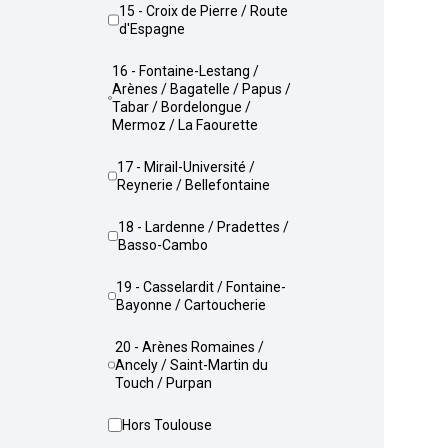
15 - Croix de Pierre / Route
d'Espagne
16 - Fontaine-Lestang /
Arènes / Bagatelle / Papus /
Tabar / Bordelongue /
Mermoz / La Faourette
17 - Mirail-Université /
Reynerie / Bellefontaine
18 - Lardenne / Pradettes /
Basso-Cambo
19 - Casselardit / Fontaine-
Bayonne / Cartoucherie
20 - Arènes Romaines /
Ancely / Saint-Martin du
Touch / Purpan
Hors Toulouse