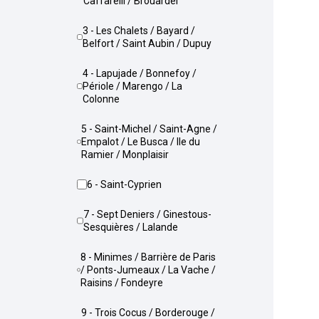
Caffarelli / Brouardel
3 - Les Chalets / Bayard /
Belfort / Saint Aubin / Dupuy
4 - Lapujade / Bonnefoy /
Périole / Marengo / La
Colonne
5 - Saint-Michel / Saint-Agne /
Empalot / Le Busca / Ile du
Ramier / Monplaisir
6 - Saint-Cyprien
7 - Sept Deniers / Ginestous-
Sesquières / Lalande
8 - Minimes / Barrière de Paris
/ Ponts-Jumeaux / La Vache /
Raisins / Fondeyre
9 - Trois Cocus / Borderouge /