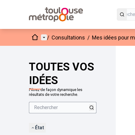
Accueil
Menu principal
/
Consultations
/
Mes idées pour mo
Passer
L'élément
+
−
TOUTES VOS
IDÉES
Filtrez de façon dynamique les
résultats de votre recherche.
État