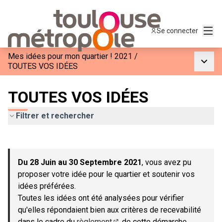
Menu
Se connecter
Mes idées pour mon quartier ! 2021
/
Menu p
TOUTES VOS IDÉES
TOUTES VOS IDÉES
Filtrer et rechercher
Passer la carte
Leaflet
|
©
OpenStreetMap
contributors
L'élément suivant est une carte qui présente les éléments de c
+
Du 28 Juin au 30 Septembre 2021
, vous avez pu
−
proposer votre idée pour le quartier et soutenir vos
idées préférées.
Toutes les idées ont été analysées pour vérifier
qu'elles répondaient bien aux critères de recevabilité
dans le cadre du
règlement
de cette démarche