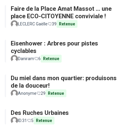
Faire de la Place Amat Massot ... une
place ECO-CITOYENNE conviviale !
LECLERC Gaëlle
39
Retenue
Eisenhower : Arbres pour pistes
cyclables
Daniram
6
Retenue
Du miel dans mon quartier: produisons
de la douceur!
Anonyme
29
Retenue
Des Ruches Urbaines
ID.31
5
Retenue