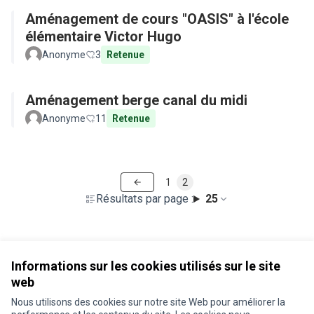
Aménagement de cours "OASIS" à l'école
élémentaire Victor Hugo
Anonyme
3
Retenue
Aménagement berge canal du midi
Anonyme
11
Retenue
1
2
Résultats par page :
25
Voir toutes les propositions retirées
Informations sur les cookies utilisés sur le site
web
Nous utilisons des cookies sur notre site Web pour améliorer la
Conditions d'utilisation