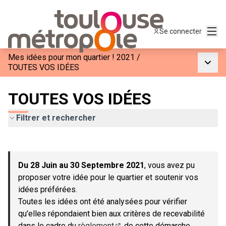
Menu
Se connecter
Mes idées pour mon quartier ! 2021
/
Menu p
TOUTES VOS IDÉES
TOUTES VOS IDÉES
Filtrer et rechercher
Passer la carte
Leaflet
|
©
OpenStreetMap
contributors
L'élément suivant est une carte qui présente les éléments de c
+
Du 28 Juin au 30 Septembre 2021
, vous avez pu
−
proposer votre idée pour le quartier et soutenir vos
idées préférées.
Toutes les idées ont été analysées pour vérifier
qu'elles répondaient bien aux critères de recevabilité
dans le cadre du
règlement
de cette démarche