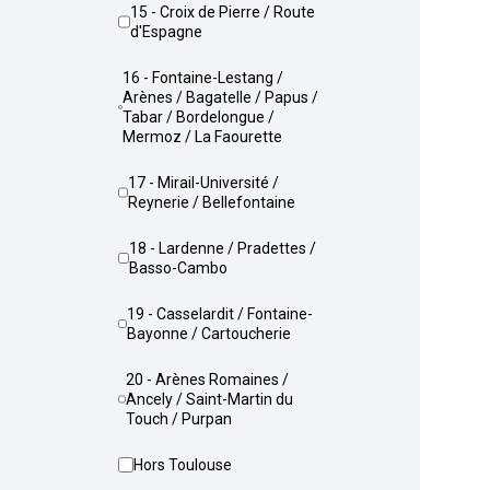
15 - Croix de Pierre / Route
d'Espagne
16 - Fontaine-Lestang /
Arènes / Bagatelle / Papus /
Tabar / Bordelongue /
Mermoz / La Faourette
17 - Mirail-Université /
Reynerie / Bellefontaine
18 - Lardenne / Pradettes /
Basso-Cambo
19 - Casselardit / Fontaine-
Bayonne / Cartoucherie
20 - Arènes Romaines /
Ancely / Saint-Martin du
Touch / Purpan
Hors Toulouse