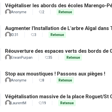
Végétaliser les abords des écoles Marengo-Pé
Anonyme
2
Retenue
Augmenter l'Installation de L'arbre Algal dans
ID.31
3
Retenue
Réouverture des espaces verts des bords de 
ErwanPurpan
35
Retenue
Stop aux moustiques ! Passons aux pièges !
Anonyme
8
Retenue
Végétalisation massive de la place Roguet/St 
LaurentM
19
Retenue