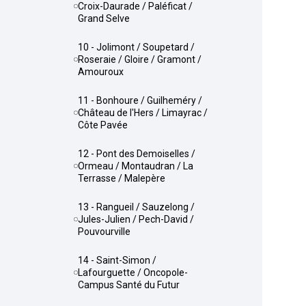
Croix-Daurade / Paléficat /
Grand Selve
10 - Jolimont / Soupetard /
Roseraie / Gloire / Gramont /
Amouroux
11 - Bonhoure / Guilheméry /
Château de l'Hers / Limayrac /
Côte Pavée
12 - Pont des Demoiselles /
Ormeau / Montaudran / La
Terrasse / Malepère
13 - Rangueil / Sauzelong /
Jules-Julien / Pech-David /
Pouvourville
14 - Saint-Simon /
Lafourguette / Oncopole-
Campus Santé du Futur