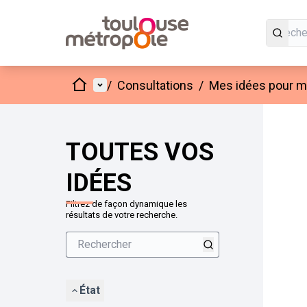
Accueil
Menu principal
/
Consultations
/
Mes idées pour mo
Passer
L'élément
+
−
TOUTES VOS
IDÉES
Filtrez de façon dynamique les
résultats de votre recherche.
État