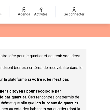
 +
Agenda
Activités
Se connecter
Leaflet
|
©
OpenStreetMap
contributors
mme des points de carte. L'élément peut être utilisé avec un lect
otre idée pour le quartier et soutenir vos idées
ndaient bien aux critères de recevabilité dans le
sur la plateforme
si votre idée n'est pas
liers citoyens pour l’écologie par
ie par quartier.
Ces rencontres ont permis de
r thématique afin que
les bureaux de quartier
ises au vote des habitants par quartier (dont la