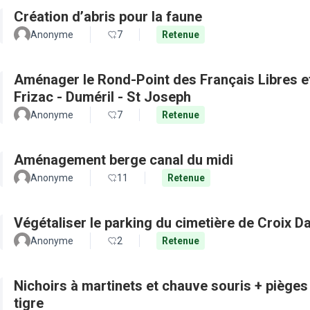
Création d’abris pour la faune
Anonyme
7
Retenue
Aménager le Rond-Point des Français Libres et 
Frizac - Duméril - St Joseph
Anonyme
7
Retenue
Aménagement berge canal du midi
Anonyme
11
Retenue
Végétaliser le parking du cimetière de Croix D
Anonyme
2
Retenue
Nichoirs à martinets et chauve souris + pièges
tigre