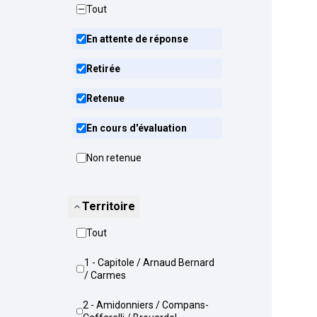
Tout
En attente de réponse
Retirée
Retenue
En cours d'évaluation
Non retenue
Territoire
Tout
1 - Capitole / Arnaud Bernard
/ Carmes
2 - Amidonniers / Compans-