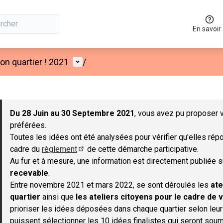
En savoir
Menu utilisateur
n quartier ! 2021
/
 la carte
 suivant est une carte qui présente les éléments de cette page co
Du 28 Juin au 30 Septembre 2021
, vous avez pu proposer v
préférées.
Toutes les idées ont été analysées pour vérifier qu'elles répo
cadre du
règlement
de cette démarche participative.
(S'ouvre dans un nouvel onglet)
Au fur et à mesure, une information est directement publiée 
recevable
.
Entre novembre 2021 et mars 2022, se sont déroulés les
ate
quartier
ainsi que
les ateliers citoyens pour le cadre de v
prioriser les idées déposées dans chaque quartier selon leu
puissent sélectionner les 10 idées finalistes qui seront soum