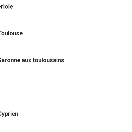
riole
 Toulouse
Garonne aux toulousains
Cyprien