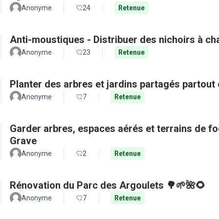
Anonyme
24
Retenue
Anti-moustiques - Distribuer des nichoirs à c
Anonyme
23
Retenue
Planter des arbres et jardins partagés partout 
Anonyme
7
Retenue
Garder arbres, espaces aérés et terrains de f
Grave
Anonyme
2
Retenue
Rénovation du Parc des Argoulets 🌳🌱🌺🌻
Anonyme
7
Retenue