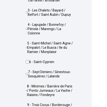
Caffarelli / Brouardel
3 - Les Chalets / Bayard /
Belfort / Saint Aubin / Dupuy
4 - Lapujade / Bonnefoy /
Périole / Marengo / La
Colonne
5 - Saint-Michel / Saint-Agne /
Empalot / Le Busca / Ile du
Ramier / Monplaisir
6 - Saint-Cyprien
7 - Sept Deniers / Ginestous-
Sesquières / Lalande
8 - Minimes / Barrière de Paris
/ Ponts-Jumeaux / La Vache /
Raisins / Fondeyre
9 - Trois Cocus / Borderouge /