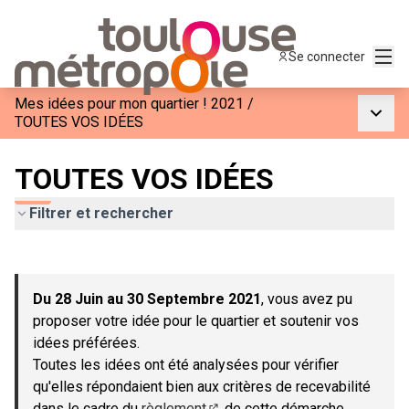
Menu
Se connecter
Mes idées pour mon quartier ! 2021
/
Menu p
TOUTES VOS IDÉES
TOUTES VOS IDÉES
Filtrer et rechercher
Passer la carte
Leaflet
|
©
OpenStreetMap
contributors
L'élément suivant est une carte qui présente les éléments de c
+
Du 28 Juin au 30 Septembre 2021
, vous avez pu
−
proposer votre idée pour le quartier et soutenir vos
idées préférées.
Toutes les idées ont été analysées pour vérifier
qu'elles répondaient bien aux critères de recevabilité
dans le cadre du
règlement
de cette démarche