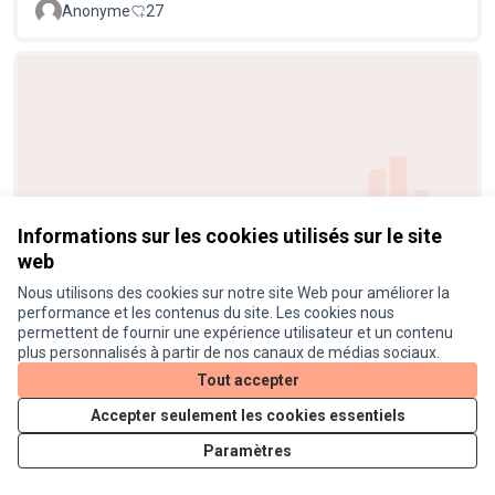
Anonyme
27
Informations sur les cookies utilisés sur le site
Végétalisation Place des Tibaous
Retenue
web
Anonyme
5
Nous utilisons des cookies sur notre site Web pour améliorer la
performance et les contenus du site. Les cookies nous
permettent de fournir une expérience utilisateur et un contenu
Voir toutes les propositions retirées
plus personnalisés à partir de nos canaux de médias sociaux.
Tout accepter
Accepter seulement les cookies essentiels
Conditions d'utilisation
Paramètres des cookies
Paramètres
Je participe ! sur X
Je participe ! sur Facebook
Je participe ! sur Instagram