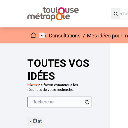
Accueil
Menu principal
/
Consultations
/
Mes idées pour mo
Passer
L'élément
+
−
TOUTES VOS
IDÉES
Filtrez de façon dynamique les
résultats de votre recherche.
État