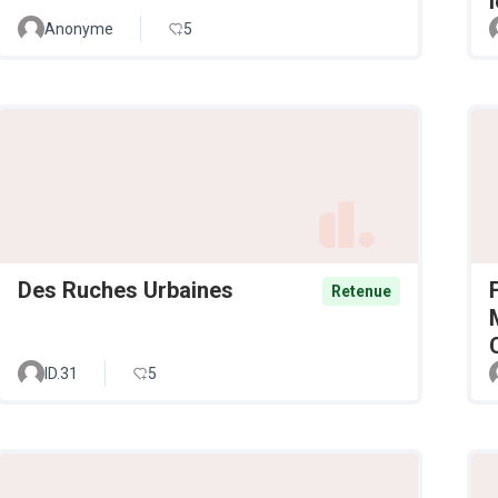
Anonyme
5
Des Ruches Urbaines
Retenue
ID.31
5