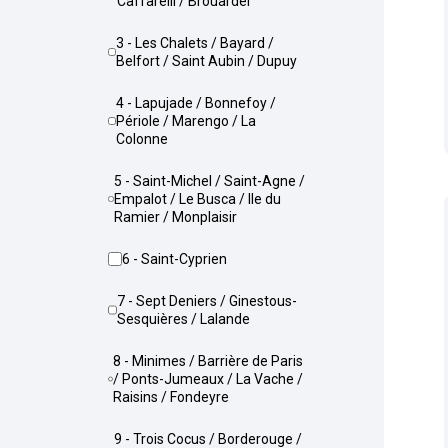
Caffarelli / Brouardel
3 - Les Chalets / Bayard /
Belfort / Saint Aubin / Dupuy
4 - Lapujade / Bonnefoy /
Périole / Marengo / La
Colonne
5 - Saint-Michel / Saint-Agne /
Empalot / Le Busca / Ile du
Ramier / Monplaisir
6 - Saint-Cyprien
7 - Sept Deniers / Ginestous-
Sesquières / Lalande
8 - Minimes / Barrière de Paris
/ Ponts-Jumeaux / La Vache /
Raisins / Fondeyre
9 - Trois Cocus / Borderouge /