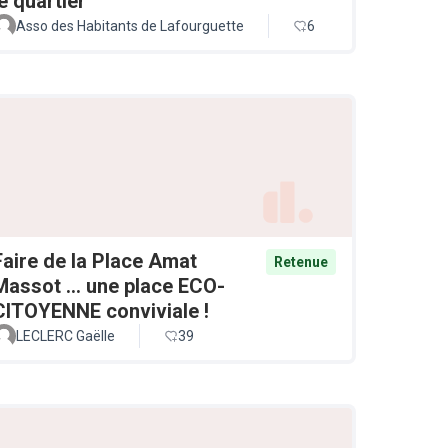
le quartier
Asso des Habitants de Lafourguette
6
Faire de la Place Amat
Retenue
Massot ... une place ECO-
CITOYENNE conviviale !
LECLERC Gaëlle
39