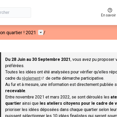
En savoir
Menu utilisateur
n quartier ! 2021
/
 la carte
 suivant est une carte qui présente les éléments de cette page co
Du 28 Juin au 30 Septembre 2021
, vous avez pu proposer v
préférées.
Toutes les idées ont été analysées pour vérifier qu'elles répo
cadre du
règlement
de cette démarche participative.
(S'ouvre dans un nouvel onglet)
Au fur et à mesure, une information est directement publiée 
recevable
.
Entre novembre 2021 et mars 2022, se sont déroulés les
ate
quartier
ainsi que
les ateliers citoyens pour le cadre de v
prioriser les idées déposées dans chaque quartier selon leu
puissent sélectionner les 10 idées finalistes qui seront soum