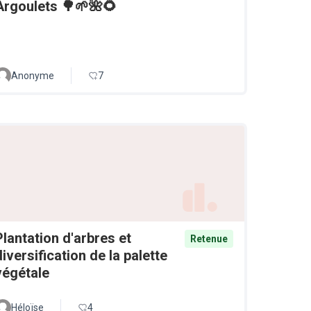
Argoulets 🌳🌱🌺🌻
Anonyme
7
Plantation d'arbres et
Retenue
diversification de la palette
végétale
Héloïse
4