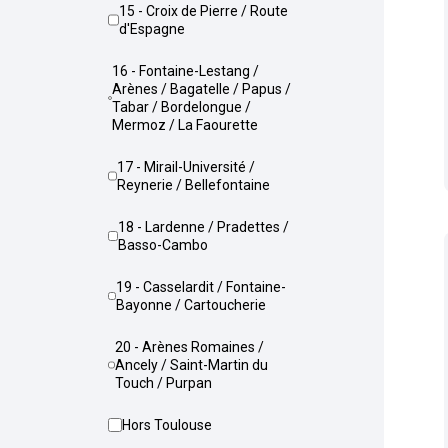
15 - Croix de Pierre / Route
d'Espagne
16 - Fontaine-Lestang /
Arènes / Bagatelle / Papus /
Tabar / Bordelongue /
Mermoz / La Faourette
17 - Mirail-Université /
Reynerie / Bellefontaine
18 - Lardenne / Pradettes /
Basso-Cambo
19 - Casselardit / Fontaine-
Bayonne / Cartoucherie
20 - Arènes Romaines /
Ancely / Saint-Martin du
Touch / Purpan
Hors Toulouse