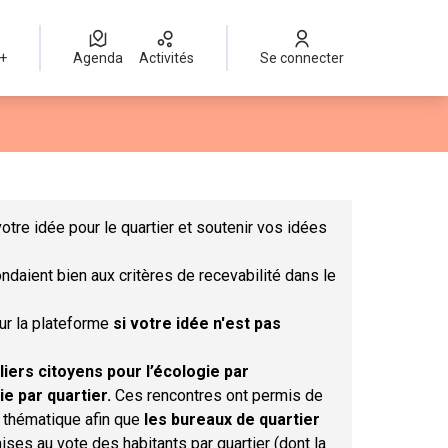
 +
Agenda
Activités
Se connecter
Leaflet
|
©
OpenStreetMap
contributors
mme des points de carte. L'élément peut être utilisé avec un lect
otre idée pour le quartier et soutenir vos idées
ndaient bien aux critères de recevabilité dans le
sur la plateforme
si votre idée n'est pas
liers citoyens pour l’écologie par
ie par quartier.
Ces rencontres ont permis de
r thématique afin que
les bureaux de quartier
ises au vote des habitants par quartier (dont la