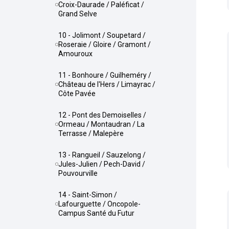
Croix-Daurade / Paléficat /
Grand Selve
10 - Jolimont / Soupetard /
Roseraie / Gloire / Gramont /
Amouroux
11 - Bonhoure / Guilheméry /
Château de l'Hers / Limayrac /
Côte Pavée
12 - Pont des Demoiselles /
Ormeau / Montaudran / La
Terrasse / Malepère
13 - Rangueil / Sauzelong /
Jules-Julien / Pech-David /
Pouvourville
14 - Saint-Simon /
Lafourguette / Oncopole-
Campus Santé du Futur