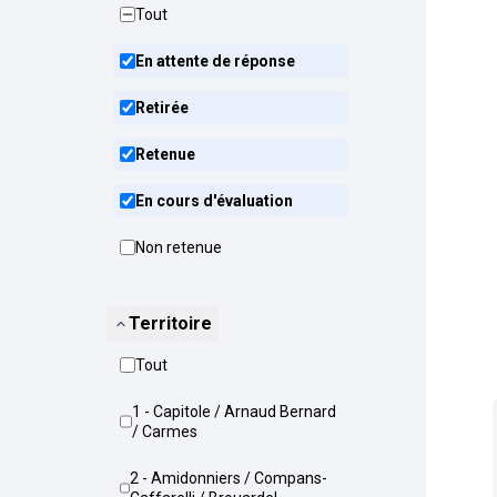
Tout
En attente de réponse
Retirée
Retenue
En cours d'évaluation
Non retenue
Territoire
Tout
1 - Capitole / Arnaud Bernard
/ Carmes
2 - Amidonniers / Compans-