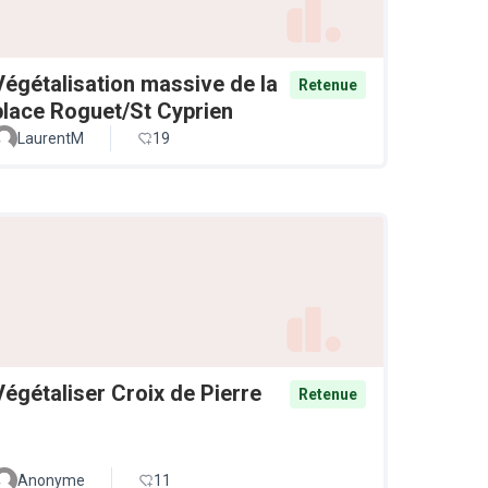
Végétalisation massive de la
Retenue
place Roguet/St Cyprien
LaurentM
19
Végétaliser Croix de Pierre
Retenue
Anonyme
11