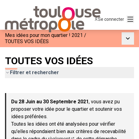
Menu
Se connecter
Mes idées pour mon quartier ! 2021
/
Menu p
TOUTES VOS IDÉES
TOUTES VOS IDÉES
Filtrer et rechercher
Passer la carte
Leaflet
|
©
OpenStreetMap
contributors
L'élément suivant est une carte qui présente les éléments de c
+
Du 28 Juin au 30 Septembre 2021
, vous avez pu
−
proposer votre idée pour le quartier et soutenir vos
idées préférées.
Toutes les idées ont été analysées pour vérifier
qu'elles répondaient bien aux critères de recevabilité
dans le cadre du
règlement
de cette démarche