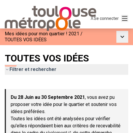
Menu
Se connecter
Mes idées pour mon quartier ! 2021
/
Menu p
TOUTES VOS IDÉES
TOUTES VOS IDÉES
Filtrer et rechercher
Passer la carte
Leaflet
|
©
OpenStreetMap
contributors
L'élément suivant est une carte qui présente les éléments de c
+
Du 28 Juin au 30 Septembre 2021
, vous avez pu
−
proposer votre idée pour le quartier et soutenir vos
idées préférées.
Toutes les idées ont été analysées pour vérifier
qu'elles répondaient bien aux critères de recevabilité
dans le cadre du
règlement
de cette démarche