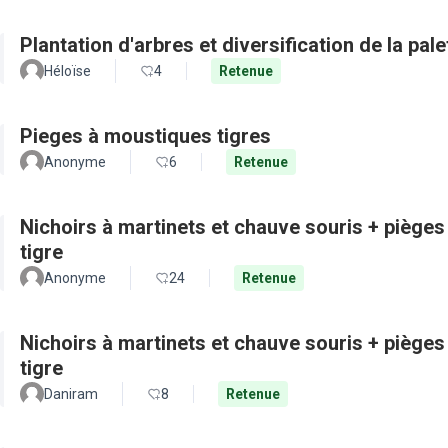
Plantation d'arbres et diversification de la pal
Héloïse
4
Retenue
Pieges à moustiques tigres
Anonyme
6
Retenue
Nichoirs à martinets et chauve souris + pièges
tigre
Anonyme
24
Retenue
Nichoirs à martinets et chauve souris + pièges
tigre
Daniram
8
Retenue