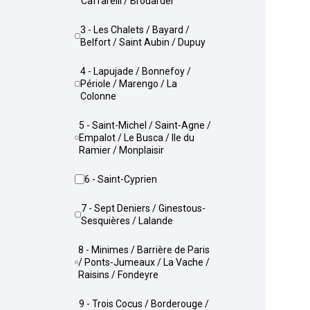
Caffarelli / Brouardel
3 - Les Chalets / Bayard /
Belfort / Saint Aubin / Dupuy
4 - Lapujade / Bonnefoy /
Périole / Marengo / La
Colonne
5 - Saint-Michel / Saint-Agne /
Empalot / Le Busca / Ile du
Ramier / Monplaisir
6 - Saint-Cyprien
7 - Sept Deniers / Ginestous-
Sesquières / Lalande
8 - Minimes / Barrière de Paris
/ Ponts-Jumeaux / La Vache /
Raisins / Fondeyre
9 - Trois Cocus / Borderouge /