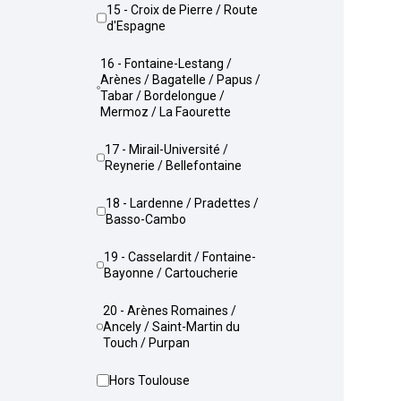
15 - Croix de Pierre / Route
d'Espagne
16 - Fontaine-Lestang /
Arènes / Bagatelle / Papus /
Tabar / Bordelongue /
Mermoz / La Faourette
17 - Mirail-Université /
Reynerie / Bellefontaine
18 - Lardenne / Pradettes /
Basso-Cambo
19 - Casselardit / Fontaine-
Bayonne / Cartoucherie
20 - Arènes Romaines /
Ancely / Saint-Martin du
Touch / Purpan
Hors Toulouse