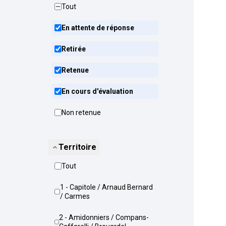
Tout
En attente de réponse
Retirée
Retenue
En cours d'évaluation
Non retenue
Territoire
Tout
1 - Capitole / Arnaud Bernard
/ Carmes
2 - Amidonniers / Compans-