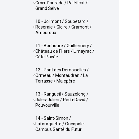
Croix-Daurade / Paléficat /
Grand Selve
10 - Jolimont / Soupetard /
Roseraie / Gloire / Gramont /
Amouroux
11 - Bonhoure / Guilheméry /
Château de l'Hers / Limayrac /
Côte Pavée
12 - Pont des Demoiselles /
Ormeau / Montaudran / La
Terrasse / Malepère
13 - Rangueil / Sauzelong /
Jules-Julien / Pech-David /
Pouvourville
14 - Saint-Simon /
Lafourguette / Oncopole-
Campus Santé du Futur