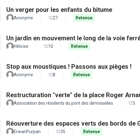
Un verger pour les enfants du bitume
Anonyme
27
Retenue
Un jardin en mouvement le long de la voie ferré
Héloïse
10
Retenue
Stop aux moustiques ! Passons aux pièges !
Anonyme
8
Retenue
Restructuration "verte" de la place Roger Arn
Association des résidents du pont des demoiselles
5
Réouverture des espaces verts des bords de 
ErwanPurpan
35
Retenue