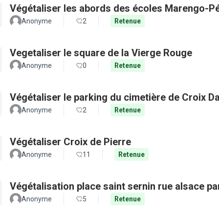
Végétaliser les abords des écoles Marengo-Pé
Anonyme
2
Retenue
Vegetaliser le square de la Vierge Rouge
Anonyme
0
Retenue
Végétaliser le parking du cimetière de Croix D
Anonyme
2
Retenue
Végétaliser Croix de Pierre
Anonyme
11
Retenue
Végétalisation place saint sernin rue alsace pa
Anonyme
5
Retenue