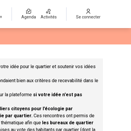
 +
Agenda
Activités
Se connecter
Leaflet
|
©
OpenStreetMap
contributors
mme des points de carte. L'élément peut être utilisé avec un lect
otre idée pour le quartier et soutenir vos idées
ndaient bien aux critères de recevabilité dans le
sur la plateforme
si votre idée n'est pas
liers citoyens pour l’écologie par
ie par quartier.
Ces rencontres ont permis de
r thématique afin que
les bureaux de quartier
ises au vote des habitants par quartier (dont la