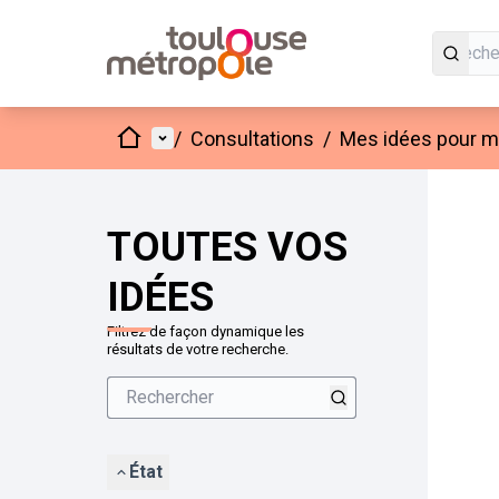
Accueil
Menu principal
/
Consultations
/
Mes idées pour mo
Passer
L'élément
+
−
TOUTES VOS
IDÉES
Filtrez de façon dynamique les
résultats de votre recherche.
État