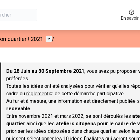
En savoir
Menu utilisateur
n quartier ! 2021
/
 la carte
 suivant est une carte qui présente les éléments de cette page co
Du 28 Juin au 30 Septembre 2021
, vous avez pu proposer v
préférées.
Toutes les idées ont été analysées pour vérifier qu'elles répo
cadre du
règlement
de cette démarche participative.
(S'ouvre dans un nouvel onglet)
Au fur et à mesure, une information est directement publiée 
recevable
.
Entre novembre 2021 et mars 2022, se sont déroulés les
ate
quartier
ainsi que
les ateliers citoyens pour le cadre de v
prioriser les idées déposées dans chaque quartier selon leu
puissent sélectionner les 10 idées finalistes qui seront soum