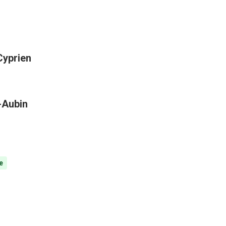
Cyprien
t-Aubin
e