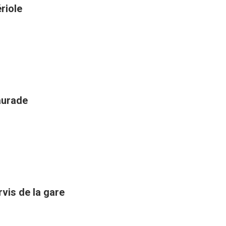
riole
aurade
rvis de la gare