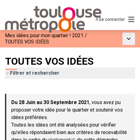
Menu
Se connecter
Mes idées pour mon quartier ! 2021
/
Menu p
TOUTES VOS IDÉES
TOUTES VOS IDÉES
Filtrer et rechercher
Passer la carte
Leaflet
|
©
OpenStreetMap
contributors
L'élément suivant est une carte qui présente les éléments de c
+
Du 28 Juin au 30 Septembre 2021
, vous avez pu
−
proposer votre idée pour le quartier et soutenir vos
idées préférées.
Toutes les idées ont été analysées pour vérifier
qu'elles répondaient bien aux critères de recevabilité
dans le cadre du
règlement
de cette démarche