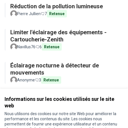
Réduction de la pollution lumineuse
Pierre Jullien
7
Retenue
Limiter l'éclairage des équipements -
Cartoucherie-Zenith
Navillus76
6
Retenue
Éclairage nocturne à détecteur de
mouvements
Anonyme
3
Retenue
Voir toutes les propositions retirées
Informations sur les cookies utilisés sur le site
web
Nous utilisons des cookies sur notre site Web pour améliorer la
Conditions d'utilisation
performance et les contenus du site. Les cookies nous
Paramètres des cookies
permettent de fournir une expérience utilisateur et un contenu
Je participe ! sur X
Je participe ! sur Facebook
Je participe ! sur Instagram