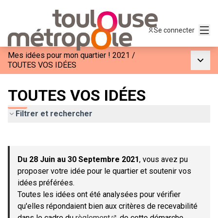
Menu
Se connecter
Mes idées pour mon quartier ! 2021
/
Menu p
TOUTES VOS IDÉES
TOUTES VOS IDÉES
Filtrer et rechercher
Passer la carte
Leaflet
|
©
OpenStreetMap
contributors
L'élément suivant est une carte qui présente les éléments de c
+
Du 28 Juin au 30 Septembre 2021
, vous avez pu
−
proposer votre idée pour le quartier et soutenir vos
idées préférées.
Toutes les idées ont été analysées pour vérifier
qu'elles répondaient bien aux critères de recevabilité
dans le cadre du
règlement
de cette démarche