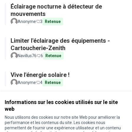
Éclairage nocturne à détecteur de
mouvements
Anonyme
3
Retenue
Limiter l'éclairage des équipements -
Cartoucherie-Zenith
Navillus76
6
Retenue
Vive l'énergie solaire !
Anonyme
4
Retenue
Voir toutes les propositions retirées
Informations sur les cookies utilisés sur le site
web
Nous utilisons des cookies sur notre site Web pour améliorer la
Conditions d'utilisation
performance et les contenus du site. Les cookies nous
Paramètres des cookies
permettent de fournir une expérience utilisateur et un contenu
Je participe ! sur X
Je participe ! sur Facebook
Je participe ! sur Instagram