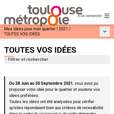
Menu
Se connecter
Mes idées pour mon quartier ! 2021
/
Menu p
TOUTES VOS IDÉES
TOUTES VOS IDÉES
Filtrer et rechercher
Passer la carte
Leaflet
|
©
OpenStreetMap
contributors
L'élément suivant est une carte qui présente les éléments de c
+
Du 28 Juin au 30 Septembre 2021
, vous avez pu
−
proposer votre idée pour le quartier et soutenir vos
idées préférées.
Toutes les idées ont été analysées pour vérifier
qu'elles répondaient bien aux critères de recevabilité
dans le cadre du
règlement
de cette démarche