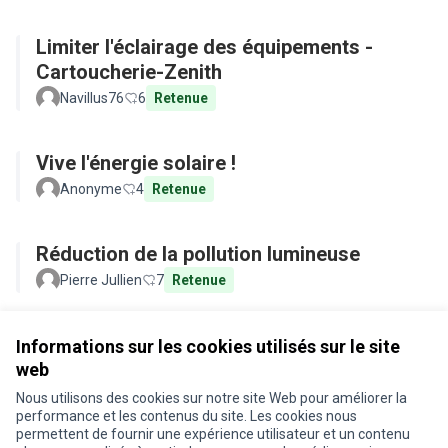
Limiter l'éclairage des équipements -
Cartoucherie-Zenith
Navillus76
6
Retenue
Vive l'énergie solaire !
Anonyme
4
Retenue
Réduction de la pollution lumineuse
Pierre Jullien
7
Retenue
Voir toutes les propositions retirées
Informations sur les cookies utilisés sur le site
web
Nous utilisons des cookies sur notre site Web pour améliorer la
Conditions d'utilisation
performance et les contenus du site. Les cookies nous
Paramètres des cookies
permettent de fournir une expérience utilisateur et un contenu
Je participe ! sur X
Je participe ! sur Facebook
Je participe ! sur Instagram