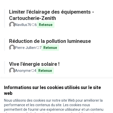
Limiter l'éclairage des équipements -
Cartoucherie-Zenith
Navillus76
6
Retenue
Réduction de la pollution lumineuse
Pierre Jullien
7
Retenue
Vive l'énergie solaire !
Anonyme
4
Retenue
Voir toutes les propositions retirées
Informations sur les cookies utilisés sur le site
web
Nous utilisons des cookies sur notre site Web pour améliorer la
Conditions d'utilisation
performance et les contenus du site. Les cookies nous
Paramètres des cookies
permettent de fournir une expérience utilisateur et un contenu
Je participe ! sur X
Je participe ! sur Facebook
Je participe ! sur Instagram