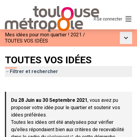
Menu
Se connecter
Mes idées pour mon quartier ! 2021
/
Menu p
TOUTES VOS IDÉES
TOUTES VOS IDÉES
Filtrer et rechercher
Passer la carte
Leaflet
|
©
OpenStreetMap
contributors
L'élément suivant est une carte qui présente les éléments de c
+
Du 28 Juin au 30 Septembre 2021
, vous avez pu
−
proposer votre idée pour le quartier et soutenir vos
idées préférées.
Toutes les idées ont été analysées pour vérifier
qu'elles répondaient bien aux critères de recevabilité
dans le cadre du
règlement
de cette démarche