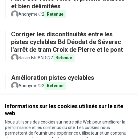
et bien délimitées
Anonyme
2
Retenue
Corriger les discontinuités entre les
pistes cyclables Bd Déodat de Séverac
l'arrêt de tram Croix de Pierre et le pont
Sarah BRIAND
2
Retenue
Amélioration pistes cyclables
Anonyme
2
Retenue
Voir toutes les propositions retirées
Informations sur les cookies utilisés sur le site
web
Nous utilisons des cookies sur notre site Web pour améliorer la
Conditions d'utilisation
performance et les contenus du site. Les cookies nous
Paramètres des cookies
permettent de fournir une expérience utilisateur et un contenu
Je participe ! sur X
Je participe ! sur Facebook
Je participe ! sur Instagram