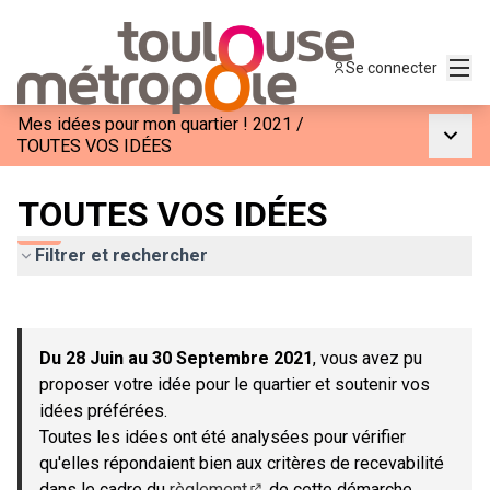
Menu
Se connecter
Mes idées pour mon quartier ! 2021
/
Menu p
TOUTES VOS IDÉES
TOUTES VOS IDÉES
Filtrer et rechercher
Passer la carte
Leaflet
|
©
OpenStreetMap
contributors
L'élément suivant est une carte qui présente les éléments de c
+
Du 28 Juin au 30 Septembre 2021
, vous avez pu
−
proposer votre idée pour le quartier et soutenir vos
idées préférées.
Toutes les idées ont été analysées pour vérifier
qu'elles répondaient bien aux critères de recevabilité
dans le cadre du
règlement
de cette démarche