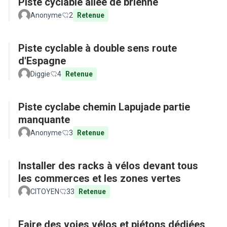
Piste cyclable allée de brienne
Anonyme
2
Retenue
Piste cyclable à double sens route
d'Espagne
Diggie
4
Retenue
Piste cyclabe chemin Lapujade partie
manquante
Anonyme
3
Retenue
Installer des racks à vélos devant tous
les commerces et les zones vertes
CITOYEN
33
Retenue
Faire des voies vélos et piétons dédiées