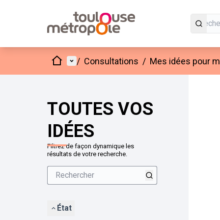
Accueil
Menu principal
/
Consultations
/
Mes idées pour mo
Passer
L'élément
+
−
TOUTES VOS
IDÉES
Filtrez de façon dynamique les
résultats de votre recherche.
État