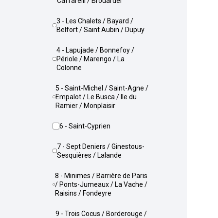
Caffarelli / Brouardel
3 - Les Chalets / Bayard /
Belfort / Saint Aubin / Dupuy
4 - Lapujade / Bonnefoy /
Périole / Marengo / La
Colonne
5 - Saint-Michel / Saint-Agne /
Empalot / Le Busca / Ile du
Ramier / Monplaisir
6 - Saint-Cyprien
7 - Sept Deniers / Ginestous-
Sesquières / Lalande
8 - Minimes / Barrière de Paris
/ Ponts-Jumeaux / La Vache /
Raisins / Fondeyre
9 - Trois Cocus / Borderouge /