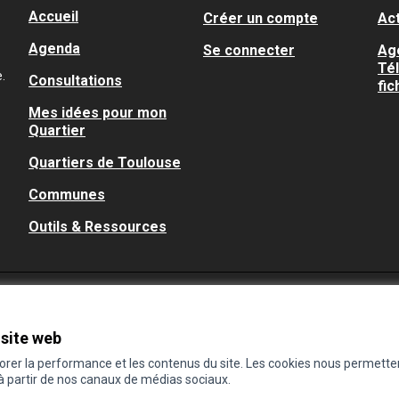
Accueil
Créer un compte
Act
Agenda
Se connecter
Ag
Té
.
Consultations
fic
Mes idées pour mon
Quartier
Quartiers de Toulouse
Communes
Outils & Ressources
 site web
iorer la performance et les contenus du site. Les cookies nous permette
 à partir de nos canaux de médias sociaux.