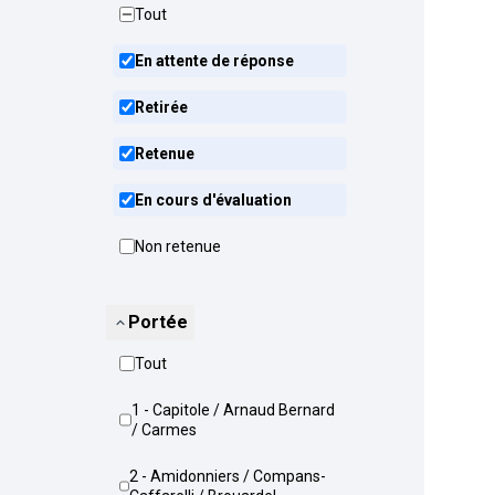
Tout
En attente de réponse
Retirée
Retenue
En cours d'évaluation
Non retenue
Portée
Tout
1 - Capitole / Arnaud Bernard
/ Carmes
2 - Amidonniers / Compans-