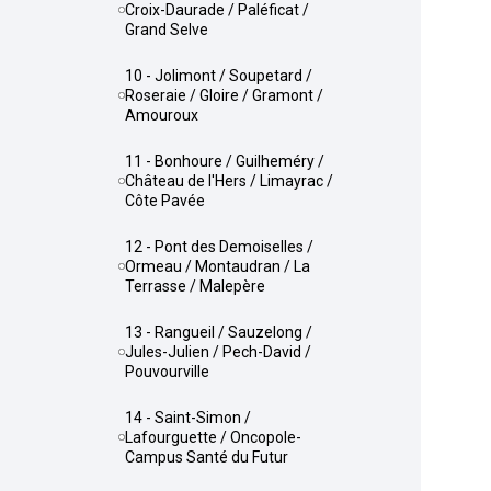
Croix-Daurade / Paléficat /
Grand Selve
10 - Jolimont / Soupetard /
Roseraie / Gloire / Gramont /
Amouroux
11 - Bonhoure / Guilheméry /
Château de l'Hers / Limayrac /
Côte Pavée
12 - Pont des Demoiselles /
Ormeau / Montaudran / La
Terrasse / Malepère
13 - Rangueil / Sauzelong /
Jules-Julien / Pech-David /
Pouvourville
14 - Saint-Simon /
Lafourguette / Oncopole-
Campus Santé du Futur