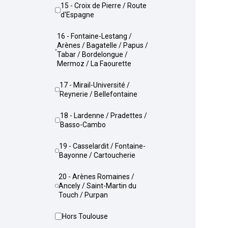
15 - Croix de Pierre / Route
d'Espagne
16 - Fontaine-Lestang /
Arènes / Bagatelle / Papus /
Tabar / Bordelongue /
Mermoz / La Faourette
17 - Mirail-Université /
Reynerie / Bellefontaine
18 - Lardenne / Pradettes /
Basso-Cambo
19 - Casselardit / Fontaine-
Bayonne / Cartoucherie
20 - Arènes Romaines /
Ancely / Saint-Martin du
Touch / Purpan
Hors Toulouse