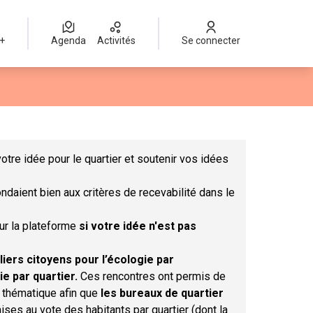
 +
Agenda
Activités
Se connecter
Leaflet
|
©
OpenStreetMap
contributors
mme des points de carte. L'élément peut être utilisé avec un lect
otre idée pour le quartier et soutenir vos idées
ndaient bien aux critères de recevabilité dans le
sur la plateforme
si votre idée n'est pas
liers citoyens pour l’écologie par
ie par quartier.
Ces rencontres ont permis de
r thématique afin que
les bureaux de quartier
ises au vote des habitants par quartier (dont la