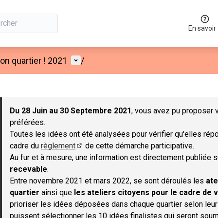
En savoir
Menu utilisateur
n quartier ! 2021
/
 la carte
 suivant est une carte qui présente les éléments de cette page co
Du 28 Juin au 30 Septembre 2021
, vous avez pu proposer v
préférées.
Toutes les idées ont été analysées pour vérifier qu'elles répo
cadre du
règlement
de cette démarche participative.
(S'ouvre dans un nouvel onglet)
Au fur et à mesure, une information est directement publiée 
recevable
.
Entre novembre 2021 et mars 2022, se sont déroulés les
ate
quartier
ainsi que
les ateliers citoyens pour le cadre de v
prioriser les idées déposées dans chaque quartier selon leu
puissent sélectionner les 10 idées finalistes qui seront soum