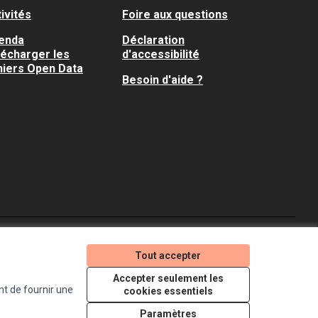
ivités
Foire aux questions
enda
Déclaration
lécharger les
d'accessibilité
hiers Open Data
Besoin d'aide ?
Je participe ! sur X
Je participe ! sur Faceboo
Je participe ! sur In
Tout accepter
(Lien externe)
(Lien externe)
(Lien externe)
Accepter seulement les
nt de fournir une
cookies essentiels
Licence Creative Comm
(Lien externe)
Paramètres