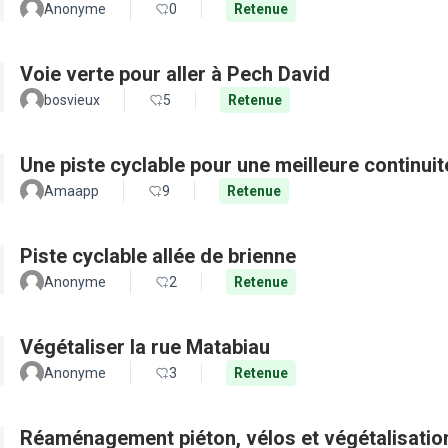
Anonyme
0
Retenue
Voie verte pour aller à Pech David
bosvieux
5
Retenue
Une piste cyclable pour une meilleure continui
Amaapp
9
Retenue
Piste cyclable allée de brienne
Anonyme
2
Retenue
Végétaliser la rue Matabiau
Anonyme
3
Retenue
Réaménagement piéton, vélos et végétalisation