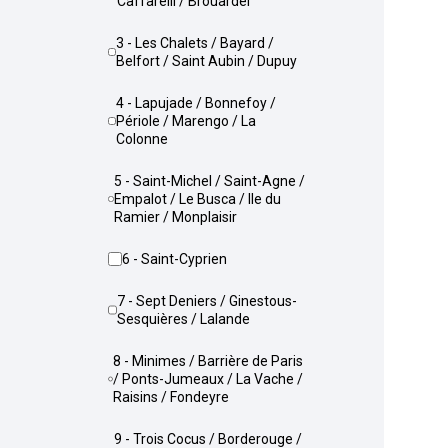
Caffarelli / Brouardel
3 - Les Chalets / Bayard /
Belfort / Saint Aubin / Dupuy
4 - Lapujade / Bonnefoy /
Périole / Marengo / La
Colonne
5 - Saint-Michel / Saint-Agne /
Empalot / Le Busca / Ile du
Ramier / Monplaisir
6 - Saint-Cyprien
7 - Sept Deniers / Ginestous-
Sesquières / Lalande
8 - Minimes / Barrière de Paris
/ Ponts-Jumeaux / La Vache /
Raisins / Fondeyre
9 - Trois Cocus / Borderouge /