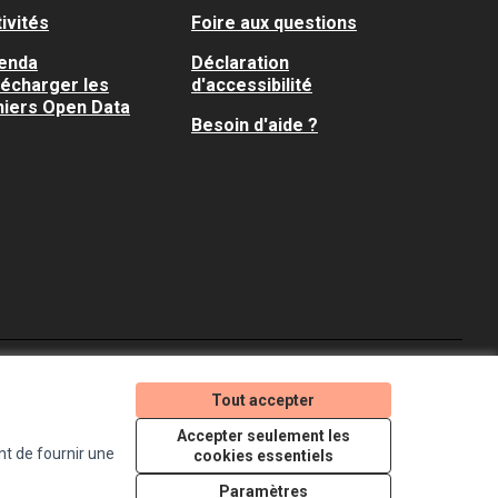
ivités
Foire aux questions
enda
Déclaration
lécharger les
d'accessibilité
hiers Open Data
Besoin d'aide ?
Je participe ! sur X
Je participe ! sur Faceboo
Je participe ! sur In
Tout accepter
(Lien externe)
(Lien externe)
(Lien externe)
Accepter seulement les
nt de fournir une
cookies essentiels
Licence Creative Comm
(Lien externe)
Paramètres