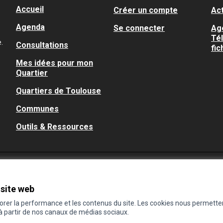
Accueil
Créer un compte
Act
Agenda
Se connecter
Ag
Té
.
Consultations
fic
Mes idées pour mon
Quartier
Quartiers de Toulouse
Communes
Outils & Ressources
 site web
iorer la performance et les contenus du site. Les cookies nous permette
 à partir de nos canaux de médias sociaux.