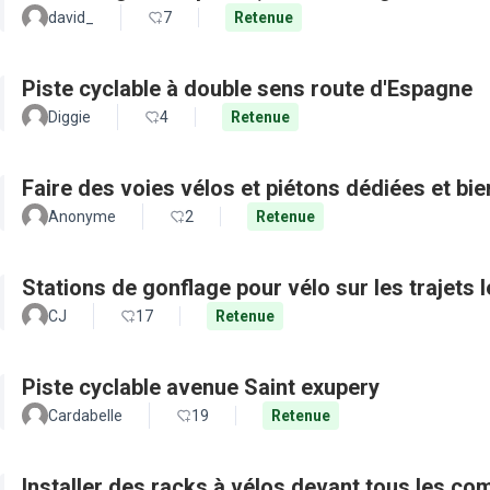
david_
7
Retenue
Piste cyclable à double sens route d'Espagne
Diggie
4
Retenue
Faire des voies vélos et piétons dédiées et bie
Anonyme
2
Retenue
Stations de gonflage pour vélo sur les trajets 
CJ
17
Retenue
Piste cyclable avenue Saint exupery
Cardabelle
19
Retenue
Installer des racks à vélos devant tous les c