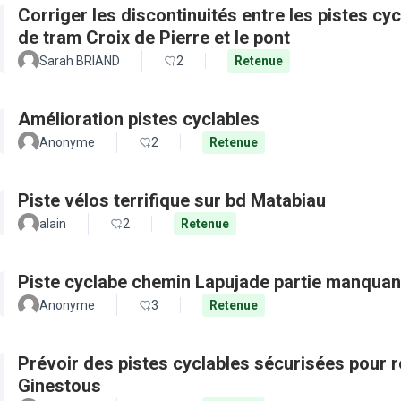
Corriger les discontinuités entre les pistes cy
de tram Croix de Pierre et le pont
Sarah BRIAND
2
Retenue
Amélioration pistes cyclables
Anonyme
2
Retenue
Piste vélos terrifique sur bd Matabiau
alain
2
Retenue
Piste cyclabe chemin Lapujade partie manquan
Anonyme
3
Retenue
Prévoir des pistes cyclables sécurisées pour re
Ginestous