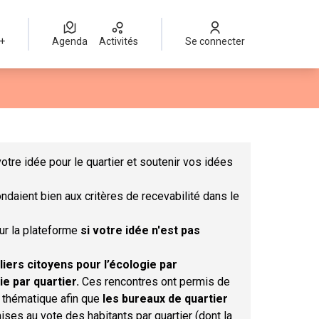
 +
Agenda
Activités
Se connecter
Leaflet
|
©
OpenStreetMap
contributors
mme des points de carte. L'élément peut être utilisé avec un lect
otre idée pour le quartier et soutenir vos idées
ndaient bien aux critères de recevabilité dans le
sur la plateforme
si votre idée n'est pas
liers citoyens pour l’écologie par
ie par quartier.
Ces rencontres ont permis de
r thématique afin que
les bureaux de quartier
ises au vote des habitants par quartier (dont la