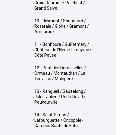
Croix-Daurade / Paléficat /
Grand Selve
10 - Jolimont / Soupetard /
Roseraie / Gloire / Gramont /
Amouroux
11 - Bonhoure / Guilheméry /
Château de l'Hers / Limayrac /
Côte Pavée
12 - Pont des Demoiselles /
Ormeau / Montaudran / La
Terrasse / Malepère
13 - Rangueil / Sauzelong /
Jules-Julien / Pech-David /
Pouvourville
14 - Saint-Simon /
Lafourguette / Oncopole-
Campus Santé du Futur