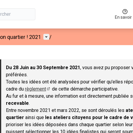
En savoir
Menu utilisateur
n quartier ! 2021
/
 la carte
 suivant est une carte qui présente les éléments de cette page co
Du 28 Juin au 30 Septembre 2021
, vous avez pu proposer v
préférées.
Toutes les idées ont été analysées pour vérifier qu'elles répo
cadre du
règlement
de cette démarche participative.
(S'ouvre dans un nouvel onglet)
Au fur et à mesure, une information est directement publiée 
recevable
.
Entre novembre 2021 et mars 2022, se sont déroulés les
ate
quartier
ainsi que
les ateliers citoyens pour le cadre de v
prioriser les idées déposées dans chaque quartier selon leu
puissent sélectionner les 10 idées finalistes qui seront soum