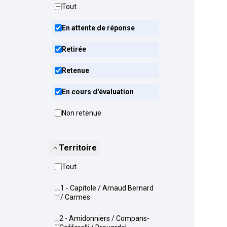
Tout
En attente de réponse
Retirée
Retenue
En cours d'évaluation
Non retenue
Territoire
Tout
1 - Capitole / Arnaud Bernard
/ Carmes
2 - Amidonniers / Compans-