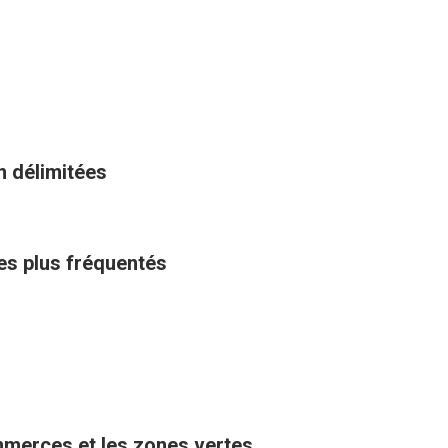
n délimitées
les plus fréquentés
ommerces et les zones vertes