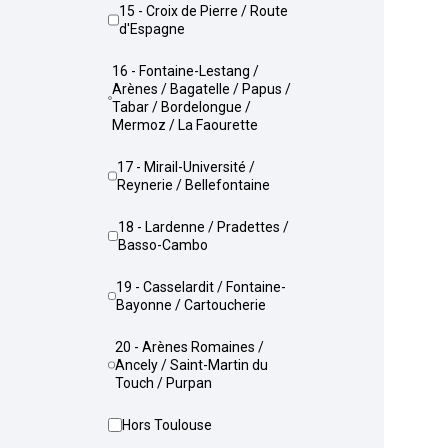
15 - Croix de Pierre / Route
d'Espagne
16 - Fontaine-Lestang /
Arènes / Bagatelle / Papus /
Tabar / Bordelongue /
Mermoz / La Faourette
17 - Mirail-Université /
Reynerie / Bellefontaine
18 - Lardenne / Pradettes /
Basso-Cambo
19 - Casselardit / Fontaine-
Bayonne / Cartoucherie
20 - Arènes Romaines /
Ancely / Saint-Martin du
Touch / Purpan
Hors Toulouse