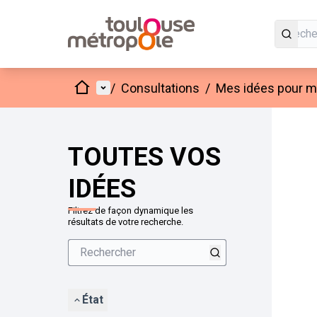
Accueil
Menu principal
/
Consultations
/
Mes idées pour mo
Passer
L'élément
+
−
TOUTES VOS
IDÉES
Filtrez de façon dynamique les
résultats de votre recherche.
État