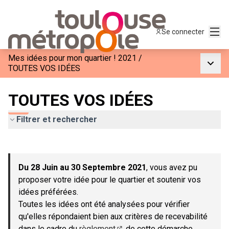
Menu
Se connecter
Mes idées pour mon quartier ! 2021
/
Menu p
TOUTES VOS IDÉES
TOUTES VOS IDÉES
Filtrer et rechercher
Passer la carte
Leaflet
|
©
OpenStreetMap
contributors
L'élément suivant est une carte qui présente les éléments de c
+
Du 28 Juin au 30 Septembre 2021
, vous avez pu
−
proposer votre idée pour le quartier et soutenir vos
idées préférées.
Toutes les idées ont été analysées pour vérifier
qu'elles répondaient bien aux critères de recevabilité
dans le cadre du
règlement
de cette démarche