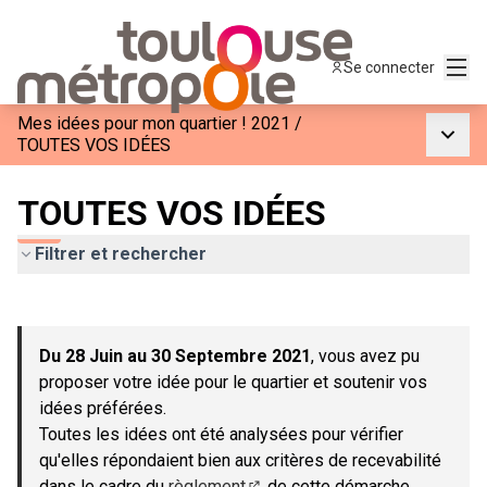
Menu
Se connecter
Mes idées pour mon quartier ! 2021
/
Menu p
TOUTES VOS IDÉES
TOUTES VOS IDÉES
Filtrer et rechercher
Passer la carte
Leaflet
|
©
OpenStreetMap
contributors
L'élément suivant est une carte qui présente les éléments de c
+
Du 28 Juin au 30 Septembre 2021
, vous avez pu
−
proposer votre idée pour le quartier et soutenir vos
idées préférées.
Toutes les idées ont été analysées pour vérifier
qu'elles répondaient bien aux critères de recevabilité
dans le cadre du
règlement
de cette démarche