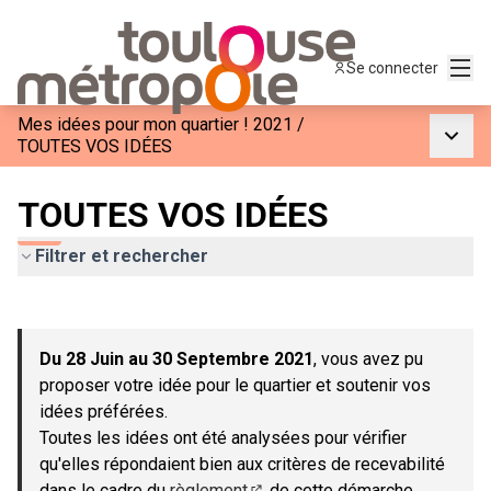
Menu
Se connecter
Mes idées pour mon quartier ! 2021
/
Menu p
TOUTES VOS IDÉES
TOUTES VOS IDÉES
Filtrer et rechercher
Passer la carte
Leaflet
|
©
OpenStreetMap
contributors
L'élément suivant est une carte qui présente les éléments de c
+
Du 28 Juin au 30 Septembre 2021
, vous avez pu
−
proposer votre idée pour le quartier et soutenir vos
idées préférées.
Toutes les idées ont été analysées pour vérifier
qu'elles répondaient bien aux critères de recevabilité
dans le cadre du
règlement
de cette démarche