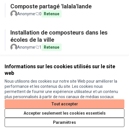
Composte partagé 'lalala'lande
Anonyme
0
Retenue
Installation de composteurs dans les
écoles de la ville
Anonyme
1
Retenue
Voir toutes les propositions retirées
Informations sur les cookies utilisés sur le site
web
Nous utilisons des cookies sur notre site Web pour améliorer la
Conditions d'utilisation
performance et les contenus du site. Les cookies nous
Paramètres des cookies
permettent de fournir une expérience utilisateur et un contenu
Je participe ! sur X
Je participe ! sur Facebook
Je participe ! sur Instagram
plus personnalisés à partir de nos canaux de médias sociaux.
(Lien externe)
(Lien externe)
(Lien externe)
Tout accepter
Accepter seulement les cookies essentiels
Licence Cre
(Lien extern
Paramètres
(Lien externe)
Site réalisé grâce au
logiciel libre Decidim
.
(Lien externe)