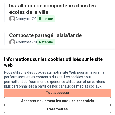
Installation de composteurs dans les
écoles de la ville
Anonyme
1
Retenue
Composte partagé 'lalala'lande
Anonyme
0
Retenue
Voir toutes les propositions retirées
Informations sur les cookies utilisés sur le site
web
Nous utilisons des cookies sur notre site Web pour améliorer la
Conditions d'utilisation
performance et les contenus du site. Les cookies nous
Paramètres des cookies
permettent de fournir une expérience utilisateur et un contenu
Je participe ! sur X
Je participe ! sur Facebook
Je participe ! sur Instagram
plus personnalisés à partir de nos canaux de médias sociaux.
(Lien externe)
(Lien externe)
(Lien externe)
Tout accepter
Accepter seulement les cookies essentiels
Licence Cre
(Lien extern
Paramètres
(Lien externe)
Site réalisé grâce au
logiciel libre Decidim
.
(Lien externe)