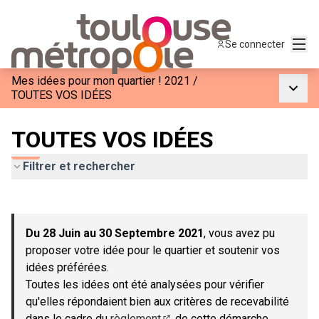
Menu
Se connecter
Mes idées pour mon quartier ! 2021
/
Menu p
TOUTES VOS IDÉES
TOUTES VOS IDÉES
Filtrer et rechercher
Passer la carte
Leaflet
|
©
OpenStreetMap
contributors
L'élément suivant est une carte qui présente les éléments de c
+
Du 28 Juin au 30 Septembre 2021
, vous avez pu
−
proposer votre idée pour le quartier et soutenir vos
idées préférées.
Toutes les idées ont été analysées pour vérifier
qu'elles répondaient bien aux critères de recevabilité
dans le cadre du
règlement
de cette démarche