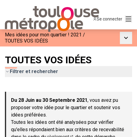
Menu
Se connecter
Mes idées pour mon quartier ! 2021
/
Menu p
TOUTES VOS IDÉES
TOUTES VOS IDÉES
Filtrer et rechercher
Passer la carte
Leaflet
|
©
OpenStreetMap
contributors
L'élément suivant est une carte qui présente les éléments de c
+
Du 28 Juin au 30 Septembre 2021
, vous avez pu
−
proposer votre idée pour le quartier et soutenir vos
idées préférées.
Toutes les idées ont été analysées pour vérifier
qu'elles répondaient bien aux critères de recevabilité
dans le cadre du
règlement
de cette démarche