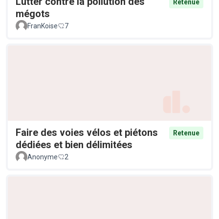
Lutter contre la pollution des
Retenue
mégots
FranKoise
7
Faire des voies vélos et piétons
Retenue
dédiées et bien délimitées
Anonyme
2