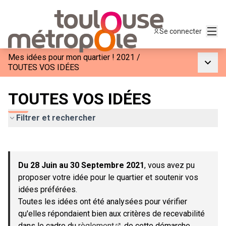
Menu
Se connecter
Mes idées pour mon quartier ! 2021
/
Menu p
TOUTES VOS IDÉES
TOUTES VOS IDÉES
Filtrer et rechercher
Passer la carte
Leaflet
|
©
OpenStreetMap
contributors
L'élément suivant est une carte qui présente les éléments de c
+
Du 28 Juin au 30 Septembre 2021
, vous avez pu
−
proposer votre idée pour le quartier et soutenir vos
idées préférées.
Toutes les idées ont été analysées pour vérifier
qu'elles répondaient bien aux critères de recevabilité
dans le cadre du
règlement
de cette démarche