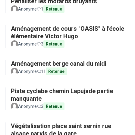
Pénaliser les motards bruyants
Anonyme
1
Retenue
Aménagement de cours "OASIS" à l'école
élémentaire Victor Hugo
Anonyme
3
Retenue
Aménagement berge canal du midi
Anonyme
11
Retenue
Piste cyclabe chemin Lapujade partie
manquante
Anonyme
3
Retenue
Végétalisation place saint sernin rue
alsace parvis de la gare