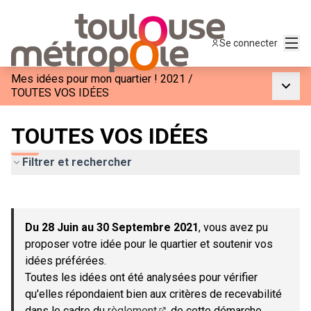
Menu
Se connecter
Mes idées pour mon quartier ! 2021
/
Menu p
TOUTES VOS IDÉES
TOUTES VOS IDÉES
Filtrer et rechercher
Passer la carte
Leaflet
|
©
OpenStreetMap
contributors
L'élément suivant est une carte qui présente les éléments de c
+
Du 28 Juin au 30 Septembre 2021
, vous avez pu
−
proposer votre idée pour le quartier et soutenir vos
idées préférées.
Toutes les idées ont été analysées pour vérifier
qu'elles répondaient bien aux critères de recevabilité
dans le cadre du
règlement
de cette démarche