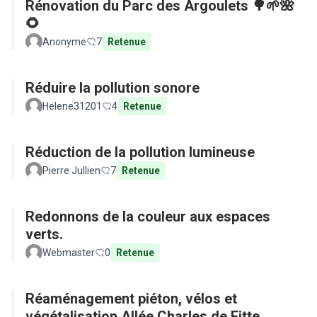
Rénovation du Parc des Argoulets 🌳🌱🌺
🌻
Anonyme
7
Retenue
Réduire la pollution sonore
Helene31201
4
Retenue
Réduction de la pollution lumineuse
Pierre Jullien
7
Retenue
Redonnons de la couleur aux espaces
verts.
Webmaster
0
Retenue
Réaménagement piéton, vélos et
végétalisation Allée Charles de Fitte