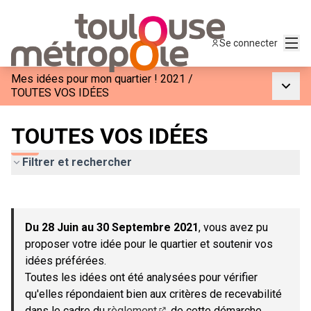
Menu
Se connecter
Mes idées pour mon quartier ! 2021
/
Menu p
TOUTES VOS IDÉES
TOUTES VOS IDÉES
Filtrer et rechercher
Passer la carte
Leaflet
|
©
OpenStreetMap
contributors
L'élément suivant est une carte qui présente les éléments de c
+
Du 28 Juin au 30 Septembre 2021
, vous avez pu
−
proposer votre idée pour le quartier et soutenir vos
idées préférées.
Toutes les idées ont été analysées pour vérifier
qu'elles répondaient bien aux critères de recevabilité
dans le cadre du
règlement
de cette démarche