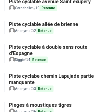
Piste cyclable avenue Saint exupery
Cardabelle
19
Retenue
Piste cyclable allée de brienne
Anonyme
2
Retenue
Piste cyclable à double sens route
d'Espagne
Diggie
4
Retenue
Piste cyclabe chemin Lapujade partie
manquante
Anonyme
3
Retenue
Pieges à moustiques tigres
Anonyme
6
Retenue