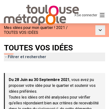
Menu
Se connecter
Mes idées pour mon quartier ! 2021
/
Menu p
TOUTES VOS IDÉES
TOUTES VOS IDÉES
Filtrer et rechercher
Passer la carte
Leaflet
|
©
OpenStreetMap
contributors
L'élément suivant est une carte qui présente les éléments de c
+
Du 28 Juin au 30 Septembre 2021
, vous avez pu
−
proposer votre idée pour le quartier et soutenir vos
idées préférées.
Toutes les idées ont été analysées pour vérifier
qu'elles répondaient bien aux critères de recevabilité
dans le cadre du
règlement
de cette démarche