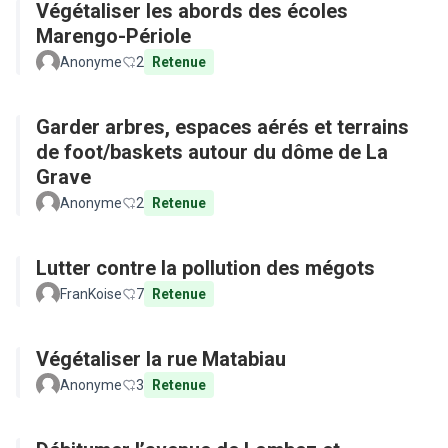
Végétaliser les abords des écoles
Marengo-Périole
Anonyme
2
Retenue
Garder arbres, espaces aérés et terrains
de foot/baskets autour du dôme de La
Grave
Anonyme
2
Retenue
Lutter contre la pollution des mégots
FranKoise
7
Retenue
Végétaliser la rue Matabiau
Anonyme
3
Retenue