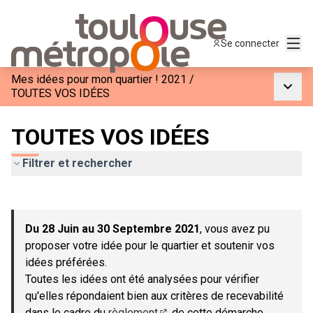
Menu
Se connecter
Mes idées pour mon quartier ! 2021
/
Menu p
TOUTES VOS IDÉES
TOUTES VOS IDÉES
Filtrer et rechercher
Passer la carte
Leaflet
|
©
OpenStreetMap
contributors
L'élément suivant est une carte qui présente les éléments de c
+
Du 28 Juin au 30 Septembre 2021
, vous avez pu
−
proposer votre idée pour le quartier et soutenir vos
idées préférées.
Toutes les idées ont été analysées pour vérifier
qu'elles répondaient bien aux critères de recevabilité
dans le cadre du
règlement
de cette démarche