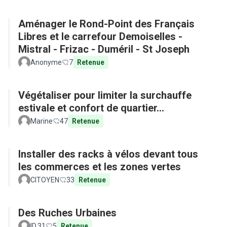
Aménager le Rond-Point des Français
Libres et le carrefour Demoiselles -
Mistral - Frizac - Duméril - St Joseph
Anonyme
7
Retenue
Végétaliser pour limiter la surchauffe
estivale et confort de quartier...
Marine
47
Retenue
Installer des racks à vélos devant tous
les commerces et les zones vertes
CITOYEN
33
Retenue
Des Ruches Urbaines
ID.31
5
Retenue