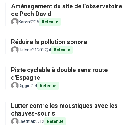
Aménagement du site de l’observatoire
de Pech David
Karen
25
Retenue
Réduire la pollution sonore
Helene31201
4
Retenue
Piste cyclable à double sens route
d'Espagne
Diggie
4
Retenue
Lutter contre les moustiques avec les
chauves-souris
Laetitiak
12
Retenue