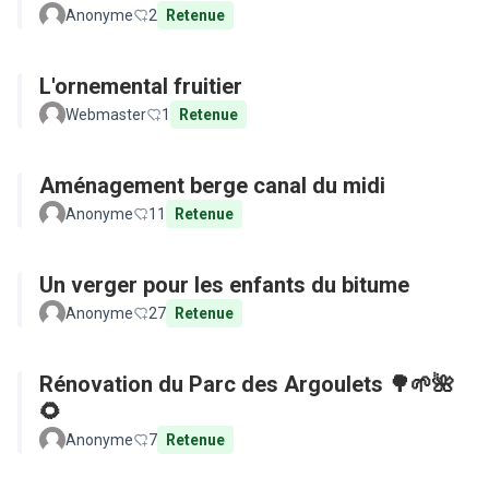
Anonyme
2
Retenue
L'ornemental fruitier
Webmaster
1
Retenue
Aménagement berge canal du midi
Anonyme
11
Retenue
Un verger pour les enfants du bitume
Anonyme
27
Retenue
Rénovation du Parc des Argoulets 🌳🌱🌺
🌻
Anonyme
7
Retenue