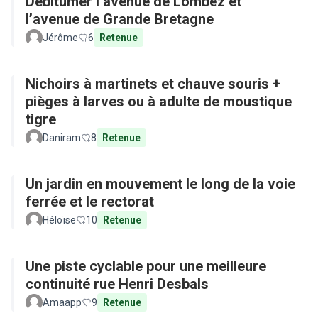
Débitumer l’avenue de Lombez et
l’avenue de Grande Bretagne
Jérôme
6
Retenue
Nichoirs à martinets et chauve souris +
pièges à larves ou à adulte de moustique
tigre
Daniram
8
Retenue
Un jardin en mouvement le long de la voie
ferrée et le rectorat
Héloïse
10
Retenue
Une piste cyclable pour une meilleure
continuité rue Henri Desbals
Amaapp
9
Retenue