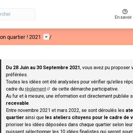
En savoir
Menu utilisateur
n quartier ! 2021
/
 la carte
 suivant est une carte qui présente les éléments de cette page co
Du 28 Juin au 30 Septembre 2021
, vous avez pu proposer v
préférées.
Toutes les idées ont été analysées pour vérifier qu'elles répo
cadre du
règlement
de cette démarche participative.
(S'ouvre dans un nouvel onglet)
Au fur et à mesure, une information est directement publiée 
recevable
.
Entre novembre 2021 et mars 2022, se sont déroulés les
ate
quartier
ainsi que
les ateliers citoyens pour le cadre de v
prioriser les idées déposées dans chaque quartier selon leu
puissent sélectionner les 10 idées finalistes qui seront soum