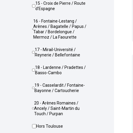
15 - Croix de Pierre / Route
d'Espagne
16 - Fontaine-Lestang /
Arènes / Bagatelle / Papus /
Tabar / Bordelongue /
Mermoz / La Faourette
17 - Mirail-Université /
Reynerie / Bellefontaine
18 - Lardenne / Pradettes /
Basso-Cambo
19 - Casselardit / Fontaine-
Bayonne / Cartoucherie
20 - Arènes Romaines /
Ancely / Saint-Martin du
Touch / Purpan
Hors Toulouse