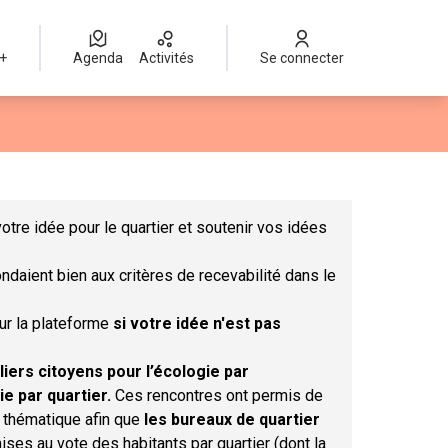
 +
Agenda
Activités
Se connecter
Leaflet
|
©
OpenStreetMap
contributors
mme des points de carte. L'élément peut être utilisé avec un lect
otre idée pour le quartier et soutenir vos idées
ndaient bien aux critères de recevabilité dans le
sur la plateforme
si votre idée n'est pas
liers citoyens pour l’écologie par
ie par quartier.
Ces rencontres ont permis de
r thématique afin que
les bureaux de quartier
ises au vote des habitants par quartier (dont la