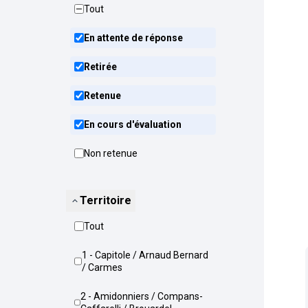
Tout
En attente de réponse
Retirée
Retenue
En cours d'évaluation
Non retenue
Territoire
Tout
1 - Capitole / Arnaud Bernard
/ Carmes
2 - Amidonniers / Compans-