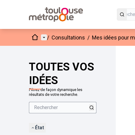
Accueil
Menu principal
/
Consultations
/
Mes idées pour mo
Passer
L'élément
+
−
TOUTES VOS
IDÉES
Filtrez de façon dynamique les
résultats de votre recherche.
État