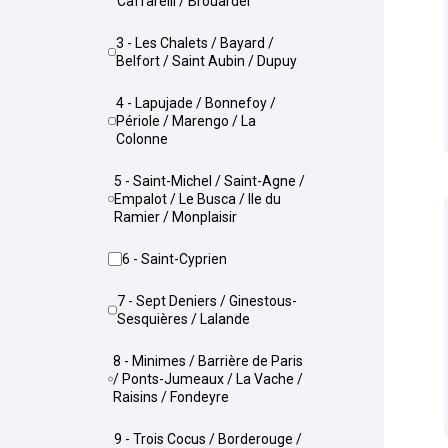
Caffarelli / Brouardel
3 - Les Chalets / Bayard /
Belfort / Saint Aubin / Dupuy
4 - Lapujade / Bonnefoy /
Périole / Marengo / La
Colonne
5 - Saint-Michel / Saint-Agne /
Empalot / Le Busca / Ile du
Ramier / Monplaisir
6 - Saint-Cyprien
7 - Sept Deniers / Ginestous-
Sesquières / Lalande
8 - Minimes / Barrière de Paris
/ Ponts-Jumeaux / La Vache /
Raisins / Fondeyre
9 - Trois Cocus / Borderouge /