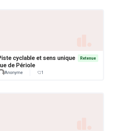
Piste cyclable et sens unique
Retenue
rue de Périole
Anonyme
1