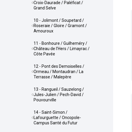
Croix-Daurade / Paléficat /
Grand Selve
10 - Jolimont / Soupetard /
Roseraie / Gloire / Gramont /
Amouroux
11 - Bonhoure / Guilheméry /
Château de l'Hers / Limayrac /
Côte Pavée
12 - Pont des Demoiselles /
Ormeau / Montaudran / La
Terrasse / Malepère
13 - Rangueil / Sauzelong /
Jules-Julien / Pech-David /
Pouvourville
14 - Saint-Simon /
Lafourguette / Oncopole-
Campus Santé du Futur