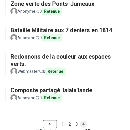
Zone verte des Ponts-Jumeaux
Anonyme
0
Retenue
Bataille Militaire aux 7 deniers en 1814
Anonyme
0
Retenue
Redonnons de la couleur aux espaces
verts.
Webmaster
0
Retenue
Composte partagé 'lalala'lande
Anonyme
0
Retenue
1
2
3
4