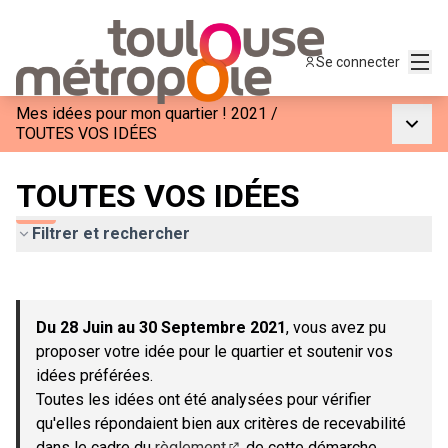
Menu
Se connecter
Mes idées pour mon quartier ! 2021
/
Menu p
TOUTES VOS IDÉES
TOUTES VOS IDÉES
Filtrer et rechercher
Passer la carte
Leaflet
|
©
OpenStreetMap
contributors
L'élément suivant est une carte qui présente les éléments de c
+
Du 28 Juin au 30 Septembre 2021
, vous avez pu
−
proposer votre idée pour le quartier et soutenir vos
idées préférées.
Toutes les idées ont été analysées pour vérifier
qu'elles répondaient bien aux critères de recevabilité
dans le cadre du
règlement
de cette démarche