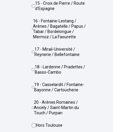
15 - Croix de Pierre / Route
d'Espagne
16 - Fontaine-Lestang /
Arènes / Bagatelle / Papus /
Tabar / Bordelongue /
Mermoz / La Faourette
17 - Mirail-Université /
Reynerie / Bellefontaine
18 - Lardenne / Pradettes /
Basso-Cambo
19 - Casselardit / Fontaine-
Bayonne / Cartoucherie
20 - Arènes Romaines /
Ancely / Saint-Martin du
Touch / Purpan
Hors Toulouse