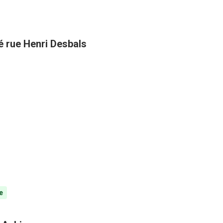
té rue Henri Desbals
e