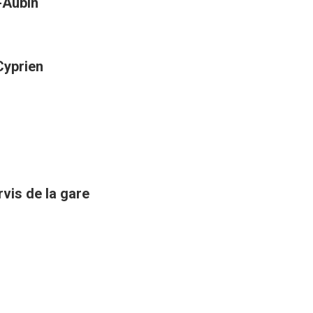
t-Aubin
Cyprien
rvis de la gare