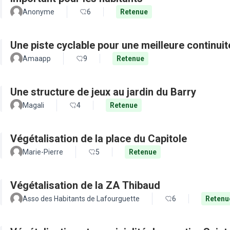
Anonyme
6
Retenue
Une piste cyclable pour une meilleure continui
Amaapp
9
Retenue
Une structure de jeux au jardin du Barry
Magali
4
Retenue
Végétalisation de la place du Capitole
Marie-Pierre
5
Retenue
Végétalisation de la ZA Thibaud
Asso des Habitants de Lafourguette
6
Retenu