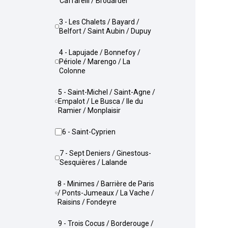
Caffarelli / Brouardel
3 - Les Chalets / Bayard /
Belfort / Saint Aubin / Dupuy
4 - Lapujade / Bonnefoy /
Périole / Marengo / La
Colonne
5 - Saint-Michel / Saint-Agne /
Empalot / Le Busca / Ile du
Ramier / Monplaisir
6 - Saint-Cyprien
7 - Sept Deniers / Ginestous-
Sesquières / Lalande
8 - Minimes / Barrière de Paris
/ Ponts-Jumeaux / La Vache /
Raisins / Fondeyre
9 - Trois Cocus / Borderouge /