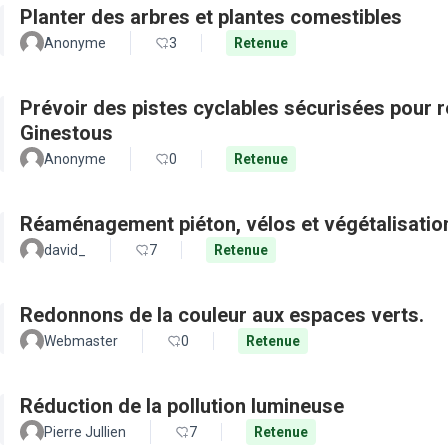
Planter des arbres et plantes comestibles
Anonyme
3
Retenue
Prévoir des pistes cyclables sécurisées pour re
Ginestous
Anonyme
0
Retenue
Réaménagement piéton, vélos et végétalisation
david_
7
Retenue
Redonnons de la couleur aux espaces verts.
Webmaster
0
Retenue
Réduction de la pollution lumineuse
Pierre Jullien
7
Retenue