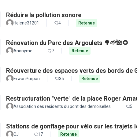
Réduire la pollution sonore
Helene31201
4
Retenue
Rénovation du Parc des Argoulets 🌳🌱🌺🌻
Anonyme
7
Retenue
Réouverture des espaces verts des bords de 
ErwanPurpan
35
Retenue
Restructuration "verte" de la place Roger Arn
Association des résidents du pont des demoiselles
5
Stations de gonflage pour vélo sur les trajets 
CJ
17
Retenue