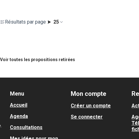
Résultats par page :
25
Voir toutes les propositions retirées
Mon compte
Re
Menu
Accueil
Créer un compte
Act
Agenda
Se connecter
Ag
Té
.
Consultations
fic
Mes idées pour mon