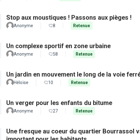
Stop aux moustiques ! Passons aux pièges !
Anonyme
8
Retenue
Un complexe sportif en zone urbaine
Anonyme
58
Retenue
Un jardin en mouvement le long de la voie ferré
Héloïse
10
Retenue
Un verger pour les enfants du bitume
Anonyme
27
Retenue
Une fresque au coeur du quartier Bourrassol val
important pour les habitants