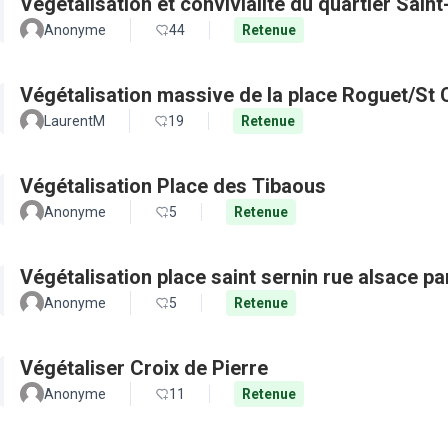
Végétalisation et convivialité du quartier Sain
Anonyme
44
Retenue
Végétalisation massive de la place Roguet/St 
LaurentM
19
Retenue
Végétalisation Place des Tibaous
Anonyme
5
Retenue
Végétalisation place saint sernin rue alsace pa
Anonyme
5
Retenue
Végétaliser Croix de Pierre
Anonyme
11
Retenue