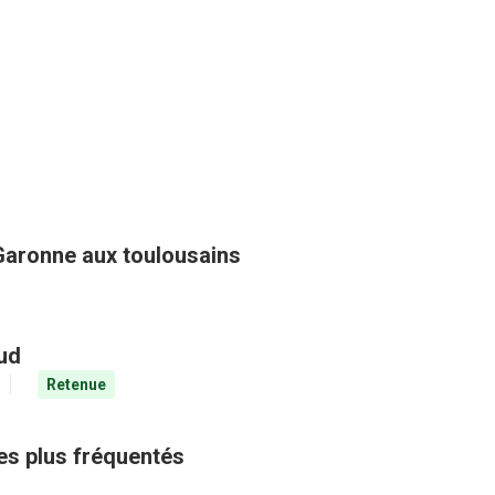
Garonne aux toulousains
aud
Retenue
les plus fréquentés