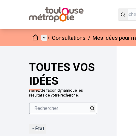
Accueil
Menu principal
/
Consultations
/
Mes idées pour mo
Passer
L'élément
+
−
TOUTES VOS
IDÉES
Filtrez de façon dynamique les
résultats de votre recherche.
État