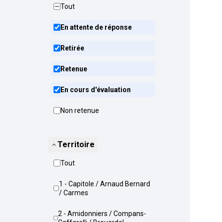
Tout
En attente de réponse
Retirée
Retenue
En cours d'évaluation
Non retenue
Territoire
Tout
1 - Capitole / Arnaud Bernard
/ Carmes
2 - Amidonniers / Compans-