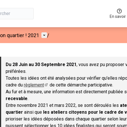
En savoir
Menu utilisateur
n quartier ! 2021
/
 la carte
 suivant est une carte qui présente les éléments de cette page co
Du 28 Juin au 30 Septembre 2021
, vous avez pu proposer v
préférées.
Toutes les idées ont été analysées pour vérifier qu'elles répo
cadre du
règlement
de cette démarche participative.
(S'ouvre dans un nouvel onglet)
Au fur et à mesure, une information est directement publiée 
recevable
.
Entre novembre 2021 et mars 2022, se sont déroulés les
ate
quartier
ainsi que
les ateliers citoyens pour le cadre de v
prioriser les idées déposées dans chaque quartier selon leu
puissent sélectionner les 10 idées finalistes qui seront soum