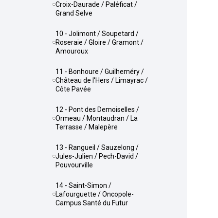
Croix-Daurade / Paléficat /
Grand Selve
10 - Jolimont / Soupetard /
Roseraie / Gloire / Gramont /
Amouroux
11 - Bonhoure / Guilheméry /
Château de l'Hers / Limayrac /
Côte Pavée
12 - Pont des Demoiselles /
Ormeau / Montaudran / La
Terrasse / Malepère
13 - Rangueil / Sauzelong /
Jules-Julien / Pech-David /
Pouvourville
14 - Saint-Simon /
Lafourguette / Oncopole-
Campus Santé du Futur