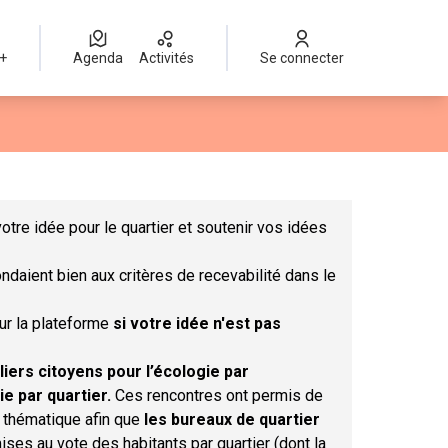
 +
Agenda
Activités
Se connecter
Leaflet
|
©
OpenStreetMap
contributors
mme des points de carte. L'élément peut être utilisé avec un lect
otre idée pour le quartier et soutenir vos idées
ndaient bien aux critères de recevabilité dans le
sur la plateforme
si votre idée n'est pas
liers citoyens pour l’écologie par
ie par quartier.
Ces rencontres ont permis de
r thématique afin que
les bureaux de quartier
ises au vote des habitants par quartier (dont la