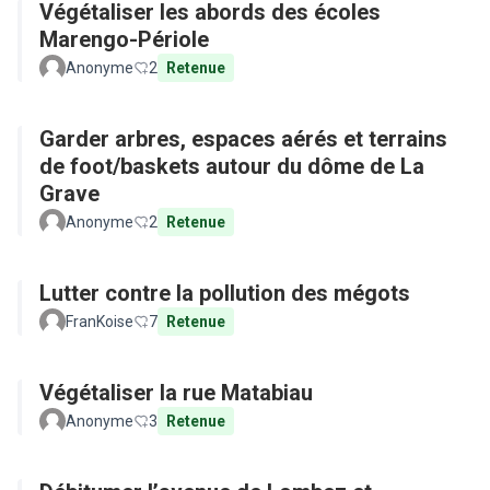
Végétaliser les abords des écoles
Marengo-Périole
Anonyme
2
Retenue
Garder arbres, espaces aérés et terrains
de foot/baskets autour du dôme de La
Grave
Anonyme
2
Retenue
Lutter contre la pollution des mégots
FranKoise
7
Retenue
Végétaliser la rue Matabiau
Anonyme
3
Retenue