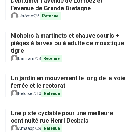
Débitumer l’avenue de Lombez et
l’avenue de Grande Bretagne
Jérôme
6
Retenue
Nichoirs à martinets et chauve souris +
pièges à larves ou à adulte de moustique
tigre
Daniram
8
Retenue
Un jardin en mouvement le long de la voie
ferrée et le rectorat
Héloïse
10
Retenue
Une piste cyclable pour une meilleure
continuité rue Henri Desbals
Amaapp
9
Retenue