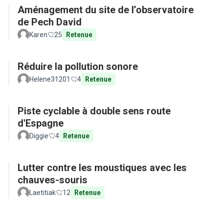
Aménagement du site de l’observatoire
de Pech David
Karen
25
Retenue
Réduire la pollution sonore
Helene31201
4
Retenue
Piste cyclable à double sens route
d'Espagne
Diggie
4
Retenue
Lutter contre les moustiques avec les
chauves-souris
Laetitiak
12
Retenue