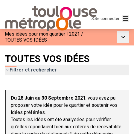
Menu
Se connecter
Mes idées pour mon quartier ! 2021
/
Menu p
TOUTES VOS IDÉES
TOUTES VOS IDÉES
Filtrer et rechercher
Passer la carte
Leaflet
|
©
OpenStreetMap
contributors
L'élément suivant est une carte qui présente les éléments de c
+
Du 28 Juin au 30 Septembre 2021
, vous avez pu
−
proposer votre idée pour le quartier et soutenir vos
idées préférées.
Toutes les idées ont été analysées pour vérifier
qu'elles répondaient bien aux critères de recevabilité
dans le cadre du
règlement
de cette démarche