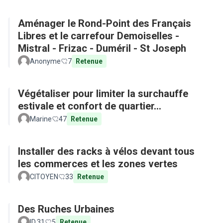
Aménager le Rond-Point des Français
Libres et le carrefour Demoiselles -
Mistral - Frizac - Duméril - St Joseph
Anonyme
7
Retenue
Végétaliser pour limiter la surchauffe
estivale et confort de quartier...
Marine
47
Retenue
Installer des racks à vélos devant tous
les commerces et les zones vertes
CITOYEN
33
Retenue
Des Ruches Urbaines
ID.31
5
Retenue