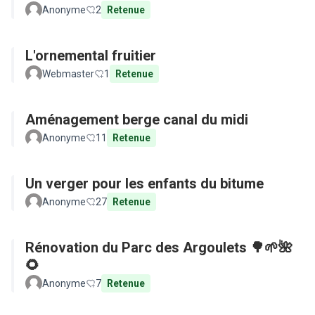
Anonyme
2
Retenue
L'ornemental fruitier
Webmaster
1
Retenue
Aménagement berge canal du midi
Anonyme
11
Retenue
Un verger pour les enfants du bitume
Anonyme
27
Retenue
Rénovation du Parc des Argoulets 🌳🌱🌺
🌻
Anonyme
7
Retenue