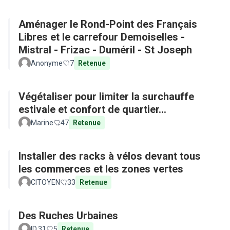
Aménager le Rond-Point des Français
Libres et le carrefour Demoiselles -
Mistral - Frizac - Duméril - St Joseph
Anonyme
7
Retenue
Végétaliser pour limiter la surchauffe
estivale et confort de quartier...
Marine
47
Retenue
Installer des racks à vélos devant tous
les commerces et les zones vertes
CITOYEN
33
Retenue
Des Ruches Urbaines
ID.31
5
Retenue