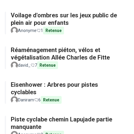
Voilage d'ombres sur les jeux public de
plein air pour enfants
Anonyme
1
Retenue
Réaménagement piéton, vélos et
végétalisation Allée Charles de Fitte
david_
7
Retenue
Eisenhower : Arbres pour pistes
cyclables
Daniram
6
Retenue
Piste cyclabe chemin Lapujade partie
manquante