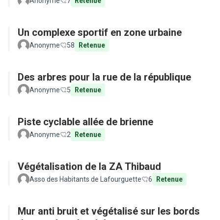
Anonyme
7
Retenue
Un complexe sportif en zone urbaine
Anonyme
58
Retenue
Des arbres pour la rue de la république
Anonyme
5
Retenue
Piste cyclable allée de brienne
Anonyme
2
Retenue
Végétalisation de la ZA Thibaud
Asso des Habitants de Lafourguette
6
Retenue
Mur anti bruit et végétalisé sur les bords