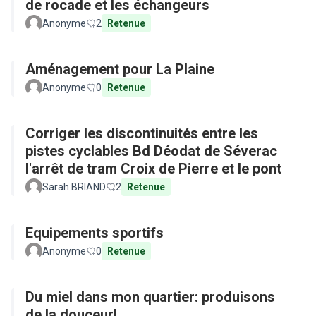
de rocade et les échangeurs
Anonyme
2
Retenue
Aménagement pour La Plaine
Anonyme
0
Retenue
Corriger les discontinuités entre les
pistes cyclables Bd Déodat de Séverac
l'arrêt de tram Croix de Pierre et le pont
Sarah BRIAND
2
Retenue
Equipements sportifs
Anonyme
0
Retenue
Du miel dans mon quartier: produisons
de la douceur!