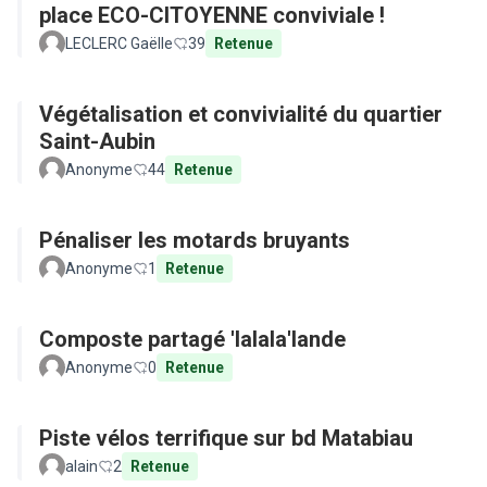
place ECO-CITOYENNE conviviale !
LECLERC Gaëlle
39
Retenue
Végétalisation et convivialité du quartier
Saint-Aubin
Anonyme
44
Retenue
Pénaliser les motards bruyants
Anonyme
1
Retenue
Composte partagé 'lalala'lande
Anonyme
0
Retenue
Piste vélos terrifique sur bd Matabiau
alain
2
Retenue