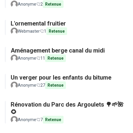
Anonyme
2
Retenue
L'ornemental fruitier
Webmaster
1
Retenue
Aménagement berge canal du midi
Anonyme
11
Retenue
Un verger pour les enfants du bitume
Anonyme
27
Retenue
Rénovation du Parc des Argoulets 🌳🌱🌺
🌻
Anonyme
7
Retenue