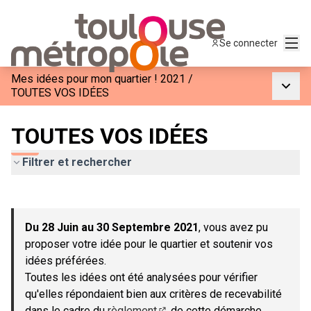
Menu
Se connecter
Mes idées pour mon quartier ! 2021
/
Menu p
TOUTES VOS IDÉES
TOUTES VOS IDÉES
Filtrer et rechercher
Passer la carte
Leaflet
|
©
OpenStreetMap
contributors
L'élément suivant est une carte qui présente les éléments de c
+
Du 28 Juin au 30 Septembre 2021
, vous avez pu
−
proposer votre idée pour le quartier et soutenir vos
idées préférées.
Toutes les idées ont été analysées pour vérifier
qu'elles répondaient bien aux critères de recevabilité
dans le cadre du
règlement
de cette démarche