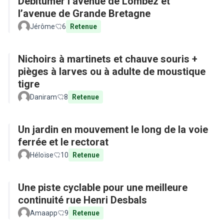
Débitumer l’avenue de Lombez et
l’avenue de Grande Bretagne
Jérôme
6
Retenue
Nichoirs à martinets et chauve souris +
pièges à larves ou à adulte de moustique
tigre
Daniram
8
Retenue
Un jardin en mouvement le long de la voie
ferrée et le rectorat
Héloïse
10
Retenue
Une piste cyclable pour une meilleure
continuité rue Henri Desbals
Amaapp
9
Retenue