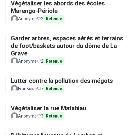
Végétaliser les abords des écoles
Marengo-Périole
Anonyme
2
Retenue
Garder arbres, espaces aérés et terrains
de foot/baskets autour du dôme de La
Grave
Anonyme
2
Retenue
Lutter contre la pollution des mégots
FranKoise
7
Retenue
Végétaliser la rue Matabiau
Anonyme
3
Retenue