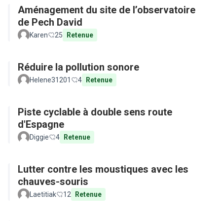
Aménagement du site de l’observatoire
de Pech David
Karen
25
Retenue
Réduire la pollution sonore
Helene31201
4
Retenue
Piste cyclable à double sens route
d'Espagne
Diggie
4
Retenue
Lutter contre les moustiques avec les
chauves-souris
Laetitiak
12
Retenue