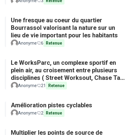
Anonyme
3
Retenue
Une fresque au coeur du quartier
Bourrassol valorisant la nature sur un
lieu de vie important pour les habitants
Anonyme
6
Retenue
Le WorksParc, un complexe sportif en
plein air, au croisement entre plusieurs
disciplines ( Street Worksout, Chase Tag,
Parkour)
Anonyme
21
Retenue
Amélioration pistes cyclables
Anonyme
2
Retenue
Multiplier les points de source de