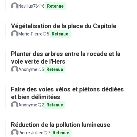
Navillus76
6
Retenue
Végétalisation de la place du Capitole
Marie-Pierre
5
Retenue
Planter des arbres entre la rocade et la
voie verte de l'Hers
Anonyme
5
Retenue
Faire des voies vélos et piétons dédiées
et bien délimitées
Anonyme
2
Retenue
Réduction de la pollution lumineuse
Pierre Jullien
7
Retenue