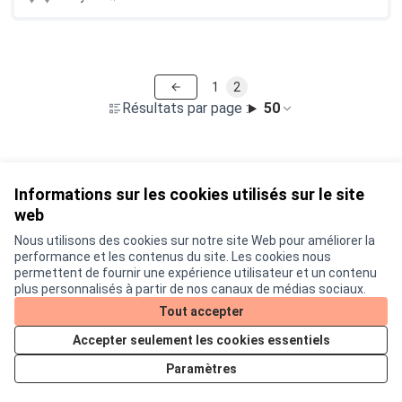
1
2
Résultats par page :
50
Voir toutes les propositions retirées
Informations sur les cookies utilisés sur le site
web
Nous utilisons des cookies sur notre site Web pour améliorer la
Conditions d'utilisation
performance et les contenus du site. Les cookies nous
Paramètres des cookies
permettent de fournir une expérience utilisateur et un contenu
Je participe ! sur X
Je participe ! sur Facebook
Je participe ! sur Instagram
plus personnalisés à partir de nos canaux de médias sociaux.
(Lien externe)
(Lien externe)
(Lien externe)
Tout accepter
Accepter seulement les cookies essentiels
Licence Cre
(Lien extern
Paramètres
(Lien externe)
Site réalisé grâce au
logiciel libre Decidim
.
(Lien externe)