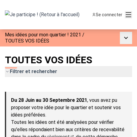
Menu
Se connecter
Mes idées pour mon quartier ! 2021
/
Menu p
TOUTES VOS IDÉES
TOUTES VOS IDÉES
Filtrer et rechercher
Passer la carte
Leaflet
|
©
OpenStreetMap
contributors
L'élément suivant est une carte qui présente les éléments de 
+
Du 28 Juin au 30 Septembre 2021
, vous avez pu
−
proposer votre idée pour le quartier et soutenir vos
idées préférées.
Toutes les idées ont été analysées pour vérifier
qu'elles répondaient bien aux critères de recevabilité
dans le cadre du
règlement
de cette démarche