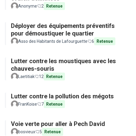
Anonyme
2
Retenue
Déployer des équipements préventifs
pour démoustiquer le quartier
Asso des Habitants de Lafourguette
6
Retenue
Lutter contre les moustiques avec les
chauves-souris
Laetitiak
12
Retenue
Lutter contre la pollution des mégots
FranKoise
7
Retenue
Voie verte pour aller à Pech David
bosvieux
5
Retenue