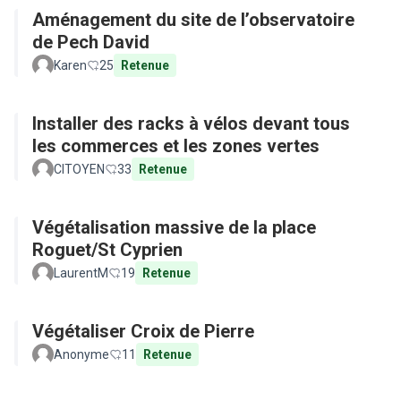
Aménagement du site de l’observatoire
de Pech David
Karen
25
Retenue
Installer des racks à vélos devant tous
les commerces et les zones vertes
CITOYEN
33
Retenue
Végétalisation massive de la place
Roguet/St Cyprien
LaurentM
19
Retenue
Végétaliser Croix de Pierre
Anonyme
11
Retenue