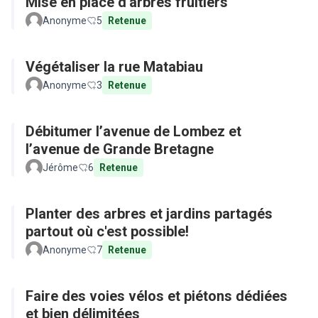
Mise en place d'arbres fruitiers
Anonyme
5
Retenue
Végétaliser la rue Matabiau
Anonyme
3
Retenue
Débitumer l’avenue de Lombez et
l’avenue de Grande Bretagne
Jérôme
6
Retenue
Planter des arbres et jardins partagés
partout où c'est possible!
Anonyme
7
Retenue
Faire des voies vélos et piétons dédiées
et bien délimitées