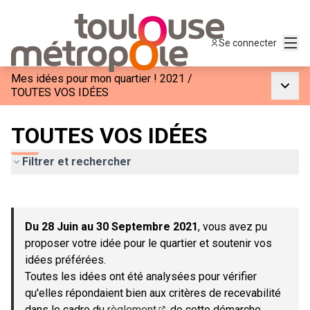
Menu
Se connecter
Mes idées pour mon quartier ! 2021
/
Menu p
TOUTES VOS IDÉES
TOUTES VOS IDÉES
Filtrer et rechercher
Passer la carte
Leaflet
|
©
OpenStreetMap
contributors
L'élément suivant est une carte qui présente les éléments de c
+
Du 28 Juin au 30 Septembre 2021
, vous avez pu
−
proposer votre idée pour le quartier et soutenir vos
idées préférées.
Toutes les idées ont été analysées pour vérifier
qu'elles répondaient bien aux critères de recevabilité
dans le cadre du
règlement
de cette démarche