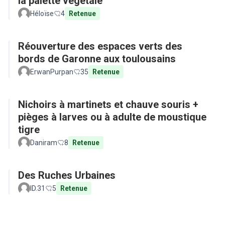
la palette végétale
Héloïse
4
Retenue
Réouverture des espaces verts des
bords de Garonne aux toulousains
ErwanPurpan
35
Retenue
Nichoirs à martinets et chauve souris +
pièges à larves ou à adulte de moustique
tigre
Daniram
8
Retenue
Des Ruches Urbaines
ID.31
5
Retenue