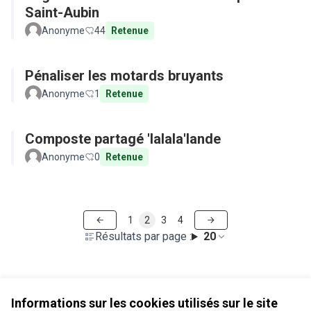
Saint-Aubin
Anonyme
44
Retenue
Pénaliser les motards bruyants
Anonyme
1
Retenue
Composte partagé 'lalala'lande
Anonyme
0
Retenue
1
2
3
4
Résultats par page :
20
Voir toutes les propositions retirées
Informations sur les cookies utilisés sur le site