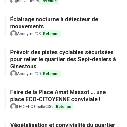
bosvieux
5
Retenue
Éclairage nocturne à détecteur de
mouvements
Anonyme
3
Retenue
Prévoir des pistes cyclables sécurisées
pour relier le quartier des Sept-deniers à
Ginestous
Anonyme
0
Retenue
Faire de la Place Amat Massot ... une
place ECO-CITOYENNE conviviale !
LECLERC Gaëlle
39
Retenue
Végétalisation et convivialité du quartier