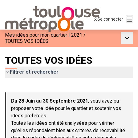
Menu
Se connecter
Mes idées pour mon quartier ! 2021
/
Menu p
TOUTES VOS IDÉES
TOUTES VOS IDÉES
Filtrer et rechercher
Passer la carte
Leaflet
|
©
OpenStreetMap
contributors
L'élément suivant est une carte qui présente les éléments de c
+
Du 28 Juin au 30 Septembre 2021
, vous avez pu
−
proposer votre idée pour le quartier et soutenir vos
idées préférées.
Toutes les idées ont été analysées pour vérifier
qu'elles répondaient bien aux critères de recevabilité
dans le cadre du
règlement
de cette démarche