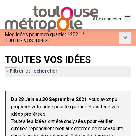
Menu
Se connecter
Mes idées pour mon quartier ! 2021
/
Menu p
TOUTES VOS IDÉES
TOUTES VOS IDÉES
Filtrer et rechercher
Passer la carte
Leaflet
|
©
OpenStreetMap
contributors
L'élément suivant est une carte qui présente les éléments de c
+
Du 28 Juin au 30 Septembre 2021
, vous avez pu
−
proposer votre idée pour le quartier et soutenir vos
idées préférées.
Toutes les idées ont été analysées pour vérifier
qu'elles répondaient bien aux critères de recevabilité
dans le cadre du
règlement
de cette démarche