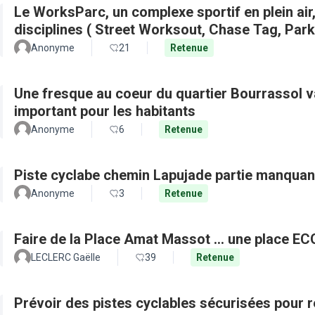
Le WorksParc, un complexe sportif en plein air
disciplines ( Street Worksout, Chase Tag, Par
Anonyme
21
Retenue
Une fresque au coeur du quartier Bourrassol val
important pour les habitants
Anonyme
6
Retenue
Piste cyclabe chemin Lapujade partie manquan
Anonyme
3
Retenue
Faire de la Place Amat Massot ... une place E
LECLERC Gaëlle
39
Retenue
Prévoir des pistes cyclables sécurisées pour re