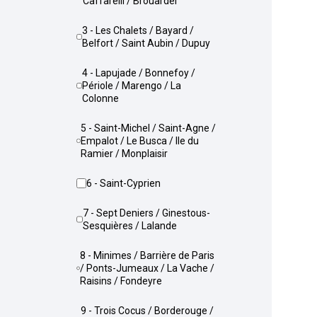
Caffarelli / Brouardel
3 - Les Chalets / Bayard /
Belfort / Saint Aubin / Dupuy
4 - Lapujade / Bonnefoy /
Périole / Marengo / La
Colonne
5 - Saint-Michel / Saint-Agne /
Empalot / Le Busca / Ile du
Ramier / Monplaisir
6 - Saint-Cyprien
7 - Sept Deniers / Ginestous-
Sesquières / Lalande
8 - Minimes / Barrière de Paris
/ Ponts-Jumeaux / La Vache /
Raisins / Fondeyre
9 - Trois Cocus / Borderouge /