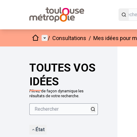
Accueil
Menu principal
/
Consultations
/
Mes idées pour mo
Passer
L'élément
+
−
TOUTES VOS
IDÉES
Filtrez de façon dynamique les
résultats de votre recherche.
État