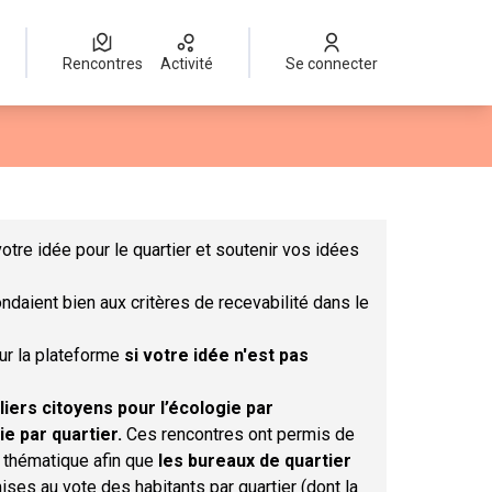
Rencontres
Activité
Se connecter
Leaflet
|
©
OpenStreetMap
contributors
mme des points de carte. L'élément peut être utilisé avec un lect
otre idée pour le quartier et soutenir vos idées
ndaient bien aux critères de recevabilité dans le
sur la plateforme
si votre idée n'est pas
liers citoyens pour l’écologie par
ie par quartier.
Ces rencontres ont permis de
r thématique afin que
les bureaux de quartier
ises au vote des habitants par quartier (dont la