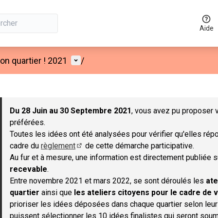
Aide
Menu utilisateur
n quartier ! 2021
/
 la carte
 suivant est une carte qui présente les éléments de cette page co
Du 28 Juin au 30 Septembre 2021
, vous avez pu proposer v
préférées.
Toutes les idées ont été analysées pour vérifier qu'elles répo
cadre du
règlement
de cette démarche participative.
(S'ouvre dans un nouvel onglet)
Au fur et à mesure, une information est directement publiée 
recevable
.
Entre novembre 2021 et mars 2022, se sont déroulés les
ate
quartier
ainsi que
les ateliers citoyens pour le cadre de v
prioriser les idées déposées dans chaque quartier selon leu
puissent sélectionner les 10 idées finalistes qui seront soum