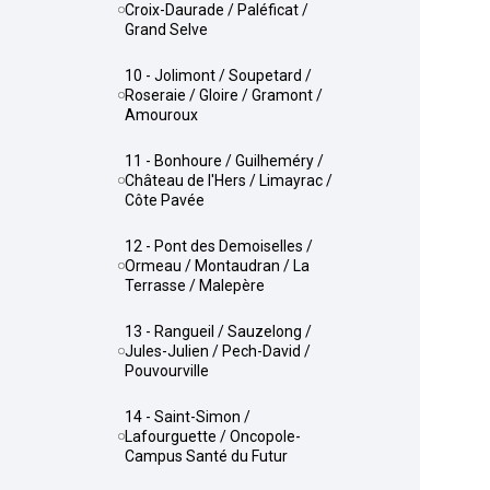
Croix-Daurade / Paléficat /
Grand Selve
10 - Jolimont / Soupetard /
Roseraie / Gloire / Gramont /
Amouroux
11 - Bonhoure / Guilheméry /
Château de l'Hers / Limayrac /
Côte Pavée
12 - Pont des Demoiselles /
Ormeau / Montaudran / La
Terrasse / Malepère
13 - Rangueil / Sauzelong /
Jules-Julien / Pech-David /
Pouvourville
14 - Saint-Simon /
Lafourguette / Oncopole-
Campus Santé du Futur