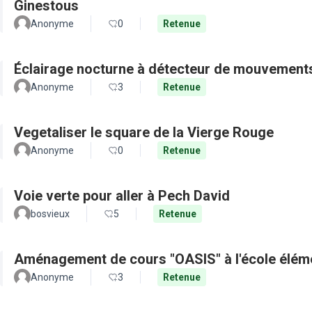
Ginestous
Anonyme
0
Retenue
Éclairage nocturne à détecteur de mouvement
Anonyme
3
Retenue
Vegetaliser le square de la Vierge Rouge
Anonyme
0
Retenue
Voie verte pour aller à Pech David
bosvieux
5
Retenue
Aménagement de cours "OASIS" à l'école élém
Anonyme
3
Retenue