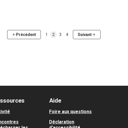
Précédent
1
2
3
4
Suivant
ssources
Aide
ivité
Foire aux questions
ncontres
Déclaration
lécharger les
d'accessibilité