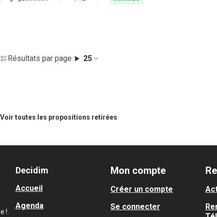
Résultats par page :
25
Voir toutes les propositions retirées
Mon compte
Re
Decidim
Accueil
Créer un compte
Act
Agenda
Se connecter
Re
 !.
Té