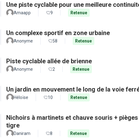
Une piste cyclable pour une meilleure continui
Amaapp
9
Retenue
Un complexe sportif en zone urbaine
Anonyme
58
Retenue
Piste cyclable allée de brienne
Anonyme
2
Retenue
Un jardin en mouvement le long de la voie ferré
Héloïse
10
Retenue
Nichoirs à martinets et chauve souris + pièges
tigre
Daniram
8
Retenue