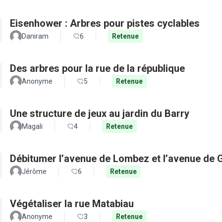
Eisenhower : Arbres pour pistes cyclables
Daniram
6
Retenue
Des arbres pour la rue de la république
Anonyme
5
Retenue
Une structure de jeux au jardin du Barry
Magali
4
Retenue
Débitumer l’avenue de Lombez et l’avenue de
Jérôme
6
Retenue
Végétaliser la rue Matabiau
Anonyme
3
Retenue