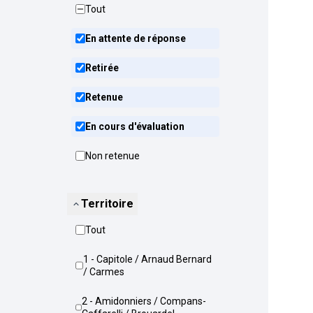
Tout
En attente de réponse
Retirée
Retenue
En cours d'évaluation
Non retenue
Territoire
Tout
1 - Capitole / Arnaud Bernard
/ Carmes
2 - Amidonniers / Compans-