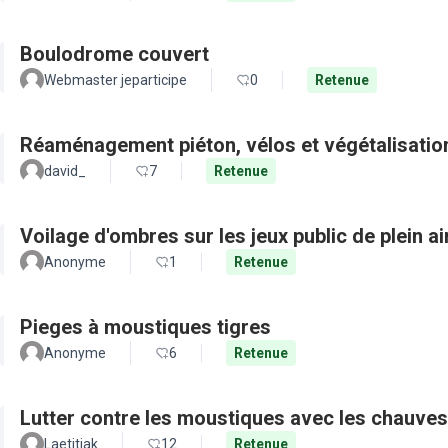
Boulodrome couvert
Webmaster jeparticipe
0
Retenue
Réaménagement piéton, vélos et végétalisation
david_
7
Retenue
Voilage d'ombres sur les jeux public de plein a
Anonyme
1
Retenue
Pieges à moustiques tigres
Anonyme
6
Retenue
Lutter contre les moustiques avec les chauves
Laetitiak
12
Retenue