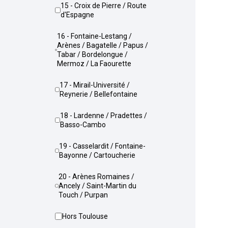
15 - Croix de Pierre / Route
d'Espagne
16 - Fontaine-Lestang /
Arènes / Bagatelle / Papus /
Tabar / Bordelongue /
Mermoz / La Faourette
17 - Mirail-Université /
Reynerie / Bellefontaine
18 - Lardenne / Pradettes /
Basso-Cambo
19 - Casselardit / Fontaine-
Bayonne / Cartoucherie
20 - Arènes Romaines /
Ancely / Saint-Martin du
Touch / Purpan
Hors Toulouse