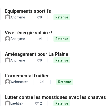
Equipements sportifs
Anonyme
0
Retenue
Vive l'énergie solaire !
Anonyme
4
Retenue
Aménagement pour La Plaine
Anonyme
0
Retenue
L'ornemental fruitier
Webmaster
1
Retenue
Lutter contre les moustiques avec les chauves
Laetitiak
12
Retenue