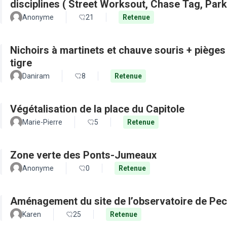
disciplines ( Street Worksout, Chase Tag, Par
Anonyme
21
Retenue
Nichoirs à martinets et chauve souris + pièges
tigre
Daniram
8
Retenue
Végétalisation de la place du Capitole
Marie-Pierre
5
Retenue
Zone verte des Ponts-Jumeaux
Anonyme
0
Retenue
Aménagement du site de l’observatoire de Pec
Karen
25
Retenue