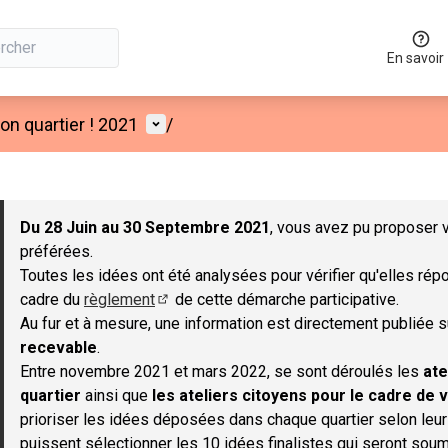
En savoir
Menu utilisateur
n quartier ! 2021
/
 la carte
 suivant est une carte qui présente les éléments de cette page co
Du 28 Juin au 30 Septembre 2021
, vous avez pu proposer v
préférées.
Toutes les idées ont été analysées pour vérifier qu'elles répo
cadre du
règlement
de cette démarche participative.
(S'ouvre dans un nouvel onglet)
Au fur et à mesure, une information est directement publiée 
recevable
.
Entre novembre 2021 et mars 2022, se sont déroulés les
ate
quartier
ainsi que
les ateliers citoyens pour le cadre de v
prioriser les idées déposées dans chaque quartier selon leu
puissent sélectionner les 10 idées finalistes qui seront soum