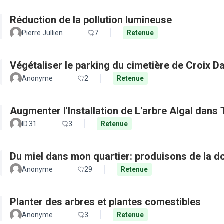
Réduction de la pollution lumineuse
Pierre Jullien
7
Retenue
Végétaliser le parking du cimetière de Croix D
Anonyme
2
Retenue
Augmenter l'Installation de L'arbre Algal dans
ID.31
3
Retenue
Du miel dans mon quartier: produisons de la d
Anonyme
29
Retenue
Planter des arbres et plantes comestibles
Anonyme
3
Retenue