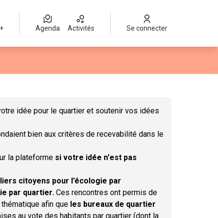
 +
Agenda
Activités
Se connecter
Leaflet
|
©
OpenStreetMap
contributors
mme des points de carte. L'élément peut être utilisé avec un lect
otre idée pour le quartier et soutenir vos idées
ndaient bien aux critères de recevabilité dans le
sur la plateforme
si votre idée n'est pas
liers citoyens pour l’écologie par
ie par quartier.
Ces rencontres ont permis de
r thématique afin que
les bureaux de quartier
ises au vote des habitants par quartier (dont la