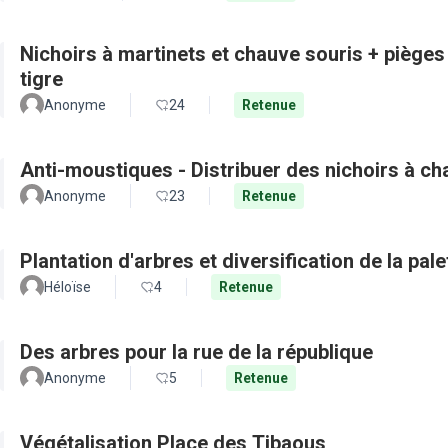
Nichoirs à martinets et chauve souris + pièges
tigre
Anonyme
24
Retenue
Anti-moustiques - Distribuer des nichoirs à c
Anonyme
23
Retenue
Plantation d'arbres et diversification de la pal
Héloïse
4
Retenue
Des arbres pour la rue de la république
Anonyme
5
Retenue
Végétalisation Place des Tibaous