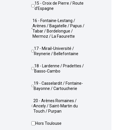
15 - Croix de Pierre / Route
d'Espagne
16 - Fontaine-Lestang /
Arènes / Bagatelle / Papus /
Tabar / Bordelongue /
Mermoz / La Faourette
17 - Mirail-Université /
Reynerie / Bellefontaine
18 - Lardenne / Pradettes /
Basso-Cambo
19 - Casselardit / Fontaine-
Bayonne / Cartoucherie
20 - Arènes Romaines /
Ancely / Saint-Martin du
Touch / Purpan
Hors Toulouse