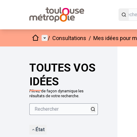
Accueil
Menu principal
/
Consultations
/
Mes idées pour mo
Passer
L'élément
+
−
TOUTES VOS
IDÉES
Filtrez de façon dynamique les
résultats de votre recherche.
État