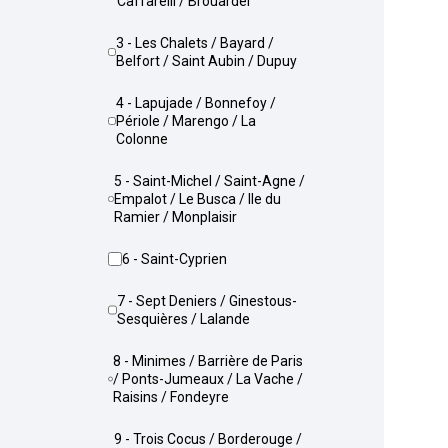
Caffarelli / Brouardel
3 - Les Chalets / Bayard /
Belfort / Saint Aubin / Dupuy
4 - Lapujade / Bonnefoy /
Périole / Marengo / La
Colonne
5 - Saint-Michel / Saint-Agne /
Empalot / Le Busca / Ile du
Ramier / Monplaisir
6 - Saint-Cyprien
7 - Sept Deniers / Ginestous-
Sesquières / Lalande
8 - Minimes / Barrière de Paris
/ Ponts-Jumeaux / La Vache /
Raisins / Fondeyre
9 - Trois Cocus / Borderouge /