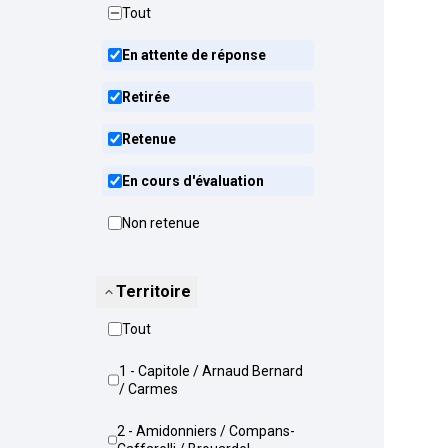
Tout
En attente de réponse
Retirée
Retenue
En cours d'évaluation
Non retenue
Territoire
Tout
1 - Capitole / Arnaud Bernard
/ Carmes
2 - Amidonniers / Compans-