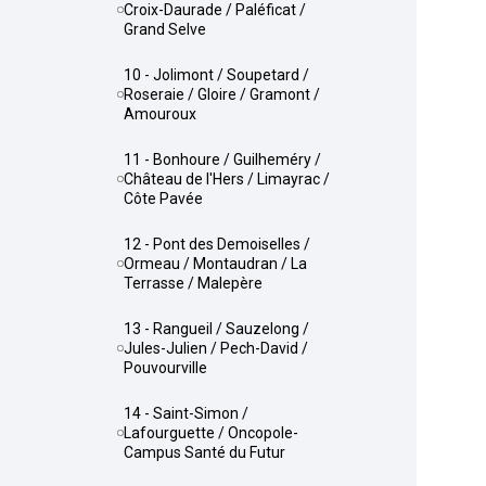
Croix-Daurade / Paléficat /
Grand Selve
10 - Jolimont / Soupetard /
Roseraie / Gloire / Gramont /
Amouroux
11 - Bonhoure / Guilheméry /
Château de l'Hers / Limayrac /
Côte Pavée
12 - Pont des Demoiselles /
Ormeau / Montaudran / La
Terrasse / Malepère
13 - Rangueil / Sauzelong /
Jules-Julien / Pech-David /
Pouvourville
14 - Saint-Simon /
Lafourguette / Oncopole-
Campus Santé du Futur