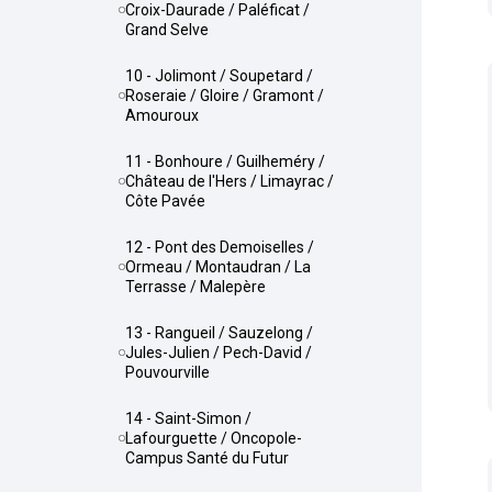
Croix-Daurade / Paléficat /
Grand Selve
10 - Jolimont / Soupetard /
Roseraie / Gloire / Gramont /
Amouroux
11 - Bonhoure / Guilheméry /
Château de l'Hers / Limayrac /
Côte Pavée
12 - Pont des Demoiselles /
Ormeau / Montaudran / La
Terrasse / Malepère
13 - Rangueil / Sauzelong /
Jules-Julien / Pech-David /
Pouvourville
14 - Saint-Simon /
Lafourguette / Oncopole-
Campus Santé du Futur