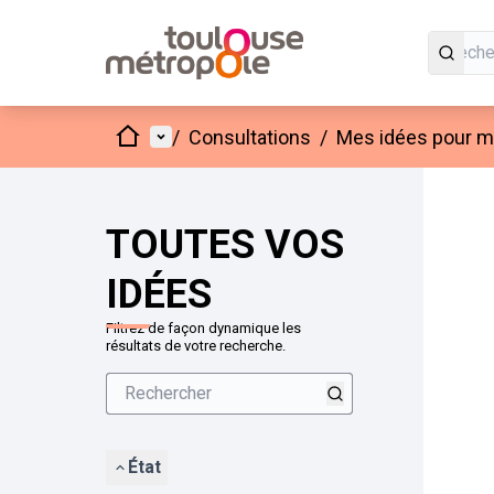
Accueil
Menu principal
/
Consultations
/
Mes idées pour mo
Passer
L'élément
+
−
TOUTES VOS
IDÉES
Filtrez de façon dynamique les
résultats de votre recherche.
État