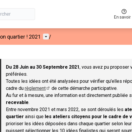
En savoir
Menu utilisateur
n quartier ! 2021
/
 la carte
 suivant est une carte qui présente les éléments de cette page co
Du 28 Juin au 30 Septembre 2021
, vous avez pu proposer v
préférées.
Toutes les idées ont été analysées pour vérifier qu'elles répo
cadre du
règlement
de cette démarche participative.
(S'ouvre dans un nouvel onglet)
Au fur et à mesure, une information est directement publiée 
recevable
.
Entre novembre 2021 et mars 2022, se sont déroulés les
ate
quartier
ainsi que
les ateliers citoyens pour le cadre de v
prioriser les idées déposées dans chaque quartier selon leu
puissent sélectionner les 10 idées finalistes qui seront soum