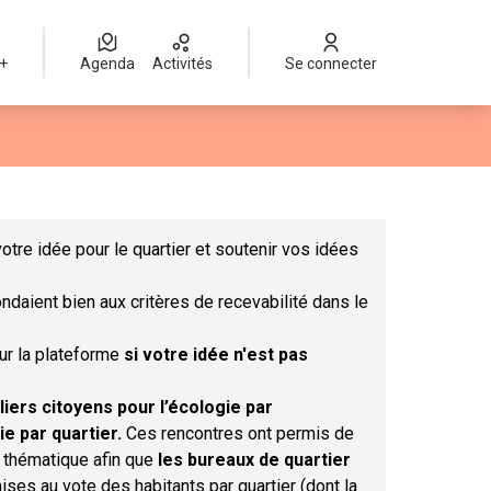
 +
Agenda
Activités
Se connecter
Leaflet
|
©
OpenStreetMap
contributors
mme des points de carte. L'élément peut être utilisé avec un lect
otre idée pour le quartier et soutenir vos idées
ndaient bien aux critères de recevabilité dans le
sur la plateforme
si votre idée n'est pas
liers citoyens pour l’écologie par
ie par quartier.
Ces rencontres ont permis de
r thématique afin que
les bureaux de quartier
ises au vote des habitants par quartier (dont la