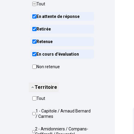
Tout
En attente de réponse
Retirée
Retenue
En cours d'évaluation
Non retenue
Territoire
Tout
1 - Capitole / Arnaud Bernard
/ Carmes
2 - Amidonniers / Compans-