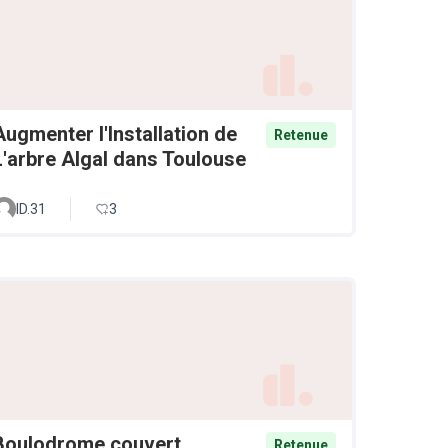
Augmenter l'Installation de
Retenue
L'arbre Algal dans Toulouse
ID.31
3
Boulodrome couvert
Retenue