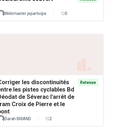
Webmaster jeparticipe
0
Corriger les discontinuités
Retenue
entre les pistes cyclables Bd
Déodat de Séverac l'arrêt de
tram Croix de Pierre et le
pont
Sarah BRIAND
2