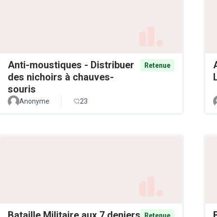
Anti-moustiques - Distribuer
Retenue
des nichoirs à chauves-
souris
Anonyme
23
Bataille Militaire aux 7 deniers
Retenue