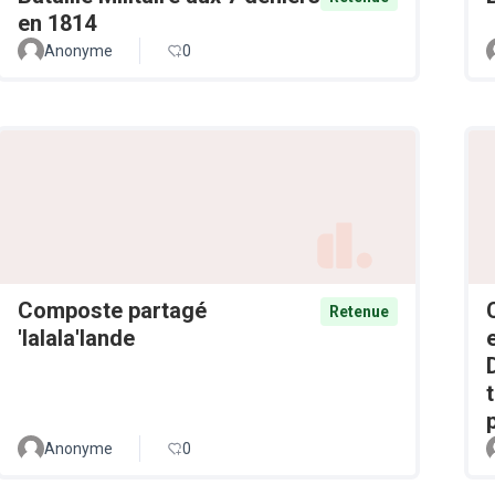
en 1814
Anonyme
0
Composte partagé
Retenue
'lalala'lande
Anonyme
0