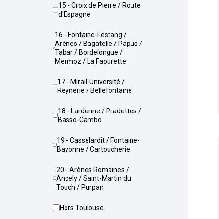
15 - Croix de Pierre / Route
d'Espagne
16 - Fontaine-Lestang /
Arènes / Bagatelle / Papus /
Tabar / Bordelongue /
Mermoz / La Faourette
17 - Mirail-Université /
Reynerie / Bellefontaine
18 - Lardenne / Pradettes /
Basso-Cambo
19 - Casselardit / Fontaine-
Bayonne / Cartoucherie
20 - Arènes Romaines /
Ancely / Saint-Martin du
Touch / Purpan
Hors Toulouse