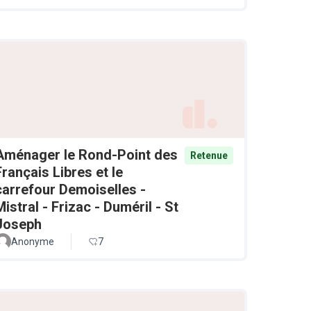
Aménager le Rond-Point des
Retenue
Français Libres et le
carrefour Demoiselles -
Mistral - Frizac - Duméril - St
Joseph
Anonyme
7