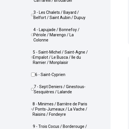
Caffarelli / Brouardel
3 - Les Chalets / Bayard /
Belfort / Saint Aubin / Dupuy
4 - Lapujade / Bonnefoy /
Périole / Marengo / La
Colonne
5 - Saint-Michel / Saint-Agne /
Empalot / Le Busca / Ile du
Ramier / Monplaisir
6 - Saint-Cyprien
7 - Sept Deniers / Ginestous-
Sesquières / Lalande
8 - Minimes / Barrière de Paris
/ Ponts-Jumeaux / La Vache /
Raisins / Fondeyre
9 - Trois Cocus / Borderouge /