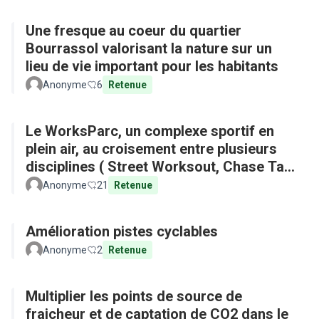
Une fresque au coeur du quartier
Bourrassol valorisant la nature sur un
lieu de vie important pour les habitants
Anonyme
6
Retenue
Le WorksParc, un complexe sportif en
plein air, au croisement entre plusieurs
disciplines ( Street Worksout, Chase Tag,
Parkour)
Anonyme
21
Retenue
Amélioration pistes cyclables
Anonyme
2
Retenue
Multiplier les points de source de
fraicheur et de captation de CO2 dans le