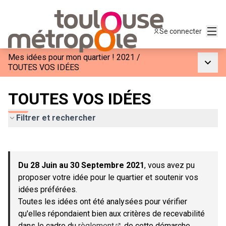
Menu
Se connecter
Mes idées pour mon quartier ! 2021
/
Menu p
TOUTES VOS IDÉES
TOUTES VOS IDÉES
Filtrer et rechercher
Passer la carte
Leaflet
|
©
OpenStreetMap
contributors
L'élément suivant est une carte qui présente les éléments de c
+
Du 28 Juin au 30 Septembre 2021
, vous avez pu
−
proposer votre idée pour le quartier et soutenir vos
idées préférées.
Toutes les idées ont été analysées pour vérifier
qu'elles répondaient bien aux critères de recevabilité
dans le cadre du
règlement
de cette démarche