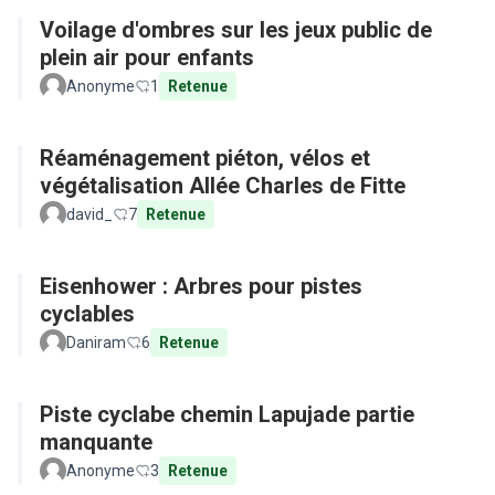
Voilage d'ombres sur les jeux public de
plein air pour enfants
Anonyme
1
Retenue
Réaménagement piéton, vélos et
végétalisation Allée Charles de Fitte
david_
7
Retenue
Eisenhower : Arbres pour pistes
cyclables
Daniram
6
Retenue
Piste cyclabe chemin Lapujade partie
manquante
Anonyme
3
Retenue