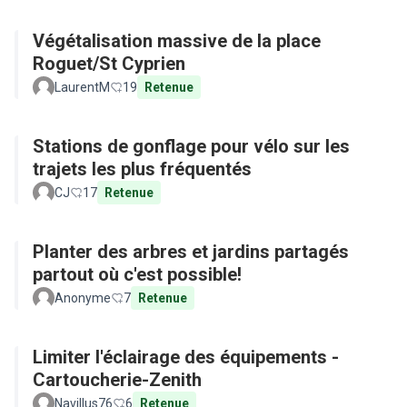
Végétalisation massive de la place
Roguet/St Cyprien
LaurentM
19
Retenue
Stations de gonflage pour vélo sur les
trajets les plus fréquentés
CJ
17
Retenue
Planter des arbres et jardins partagés
partout où c'est possible!
Anonyme
7
Retenue
Limiter l'éclairage des équipements -
Cartoucherie-Zenith
Navillus76
6
Retenue