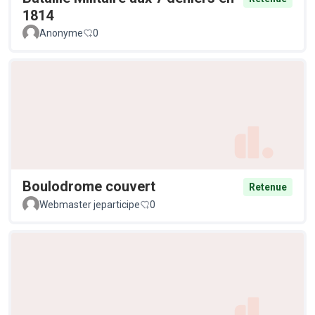
1814
Anonyme
0
Boulodrome couvert
Retenue
Webmaster jeparticipe
0