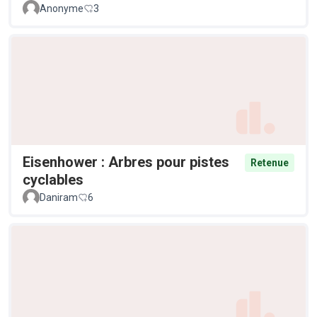
Anonyme
3
Eisenhower : Arbres pour pistes
Retenue
cyclables
Daniram
6