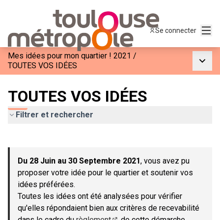
Menu
Se connecter
Mes idées pour mon quartier ! 2021
/
Menu p
TOUTES VOS IDÉES
TOUTES VOS IDÉES
Filtrer et rechercher
Passer la carte
Leaflet
|
©
OpenStreetMap
contributors
L'élément suivant est une carte qui présente les éléments de c
+
Du 28 Juin au 30 Septembre 2021
, vous avez pu
−
proposer votre idée pour le quartier et soutenir vos
idées préférées.
Toutes les idées ont été analysées pour vérifier
qu'elles répondaient bien aux critères de recevabilité
dans le cadre du
règlement
de cette démarche