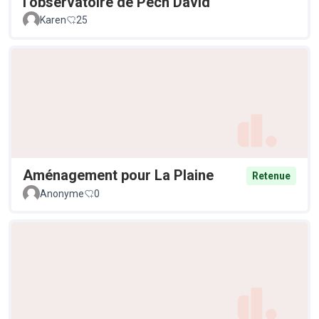
l’observatoire de Pech David
Karen
25
Aménagement pour La Plaine
Retenue
Anonyme
0