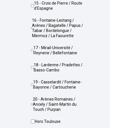
15 - Croix de Pierre / Route
d'Espagne
16 - Fontaine-Lestang /
Arènes / Bagatelle / Papus /
Tabar / Bordelongue /
Mermoz / La Faourette
17 - Mirail-Université /
Reynerie / Bellefontaine
18 - Lardenne / Pradettes /
Basso-Cambo
19 - Casselardit / Fontaine-
Bayonne / Cartoucherie
20 - Arènes Romaines /
Ancely / Saint-Martin du
Touch / Purpan
Hors Toulouse