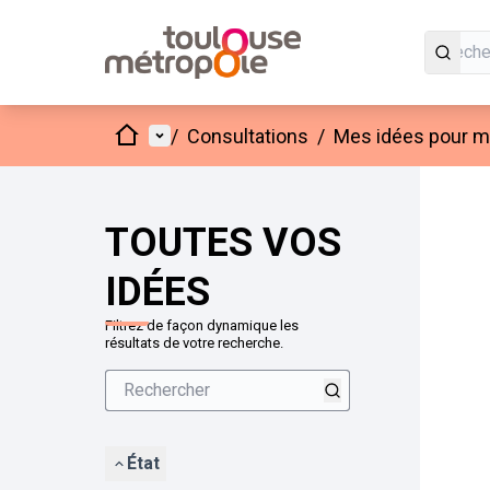
Accueil
Menu principal
/
Consultations
/
Mes idées pour mo
Passer
L'élément
+
−
TOUTES VOS
IDÉES
Filtrez de façon dynamique les
résultats de votre recherche.
État