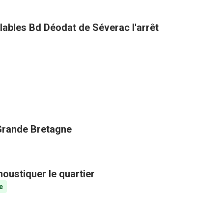
clables Bd Déodat de Séverac l'arrêt
 Grande Bretagne
oustiquer le quartier
e