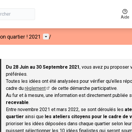
Aide
Menu utilisateur
n quartier ! 2021
/
 la carte
 suivant est une carte qui présente les éléments de cette page co
Du 28 Juin au 30 Septembre 2021
, vous avez pu proposer v
préférées.
Toutes les idées ont été analysées pour vérifier qu'elles répo
cadre du
règlement
de cette démarche participative.
(S'ouvre dans un nouvel onglet)
Au fur et à mesure, une information est directement publiée 
recevable
.
Entre novembre 2021 et mars 2022, se sont déroulés les
ate
quartier
ainsi que
les ateliers citoyens pour le cadre de v
prioriser les idées déposées dans chaque quartier selon leu
puissent sélectionner les 10 idées finalistes qui seront soum