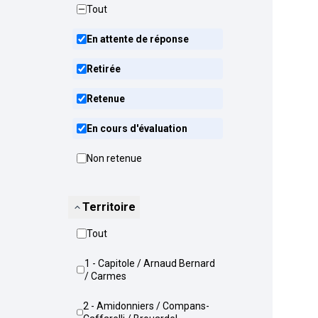
Tout
En attente de réponse
Retirée
Retenue
En cours d'évaluation
Non retenue
Territoire
Tout
1 - Capitole / Arnaud Bernard
/ Carmes
2 - Amidonniers / Compans-