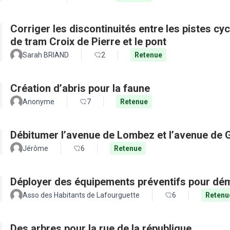
Corriger les discontinuités entre les pistes cy
de tram Croix de Pierre et le pont
Sarah BRIAND
2
Retenue
Création d’abris pour la faune
Anonyme
7
Retenue
Débitumer l’avenue de Lombez et l’avenue de
Jérôme
6
Retenue
Déployer des équipements préventifs pour dém
Asso des Habitants de Lafourguette
6
Retenu
Des arbres pour la rue de la république