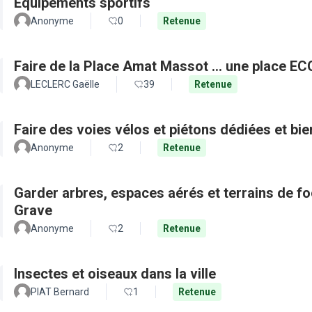
Equipements sportifs
Anonyme
0
Retenue
Faire de la Place Amat Massot ... une place E
LECLERC Gaëlle
39
Retenue
Faire des voies vélos et piétons dédiées et bie
Anonyme
2
Retenue
Garder arbres, espaces aérés et terrains de f
Grave
Anonyme
2
Retenue
Insectes et oiseaux dans la ville
PIAT Bernard
1
Retenue