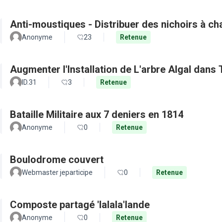
Anti-moustiques - Distribuer des nichoirs à c
Anonyme
23
Retenue
Augmenter l'Installation de L'arbre Algal dans
ID.31
3
Retenue
Bataille Militaire aux 7 deniers en 1814
Anonyme
0
Retenue
Boulodrome couvert
Webmaster jeparticipe
0
Retenue
Composte partagé 'lalala'lande
Anonyme
0
Retenue