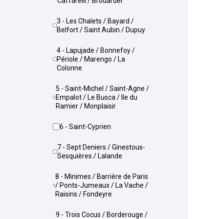
Caffarelli / Brouardel
3 - Les Chalets / Bayard /
Belfort / Saint Aubin / Dupuy
4 - Lapujade / Bonnefoy /
Périole / Marengo / La
Colonne
5 - Saint-Michel / Saint-Agne /
Empalot / Le Busca / Ile du
Ramier / Monplaisir
6 - Saint-Cyprien
7 - Sept Deniers / Ginestous-
Sesquières / Lalande
8 - Minimes / Barrière de Paris
/ Ponts-Jumeaux / La Vache /
Raisins / Fondeyre
9 - Trois Cocus / Borderouge /