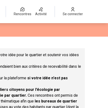
Rencontres
Activité
Se connecter
Leaflet
|
©
OpenStreetMap
contributors
mme des points de carte. L'élément peut être utilisé avec un lect
otre idée pour le quartier et soutenir vos idées
ndaient bien aux critères de recevabilité dans le
sur la plateforme
si votre idée n'est pas
liers citoyens pour l’écologie par
ie par quartier.
Ces rencontres ont permis de
r thématique afin que
les bureaux de quartier
ises au vote des habitants par quartier (dont la