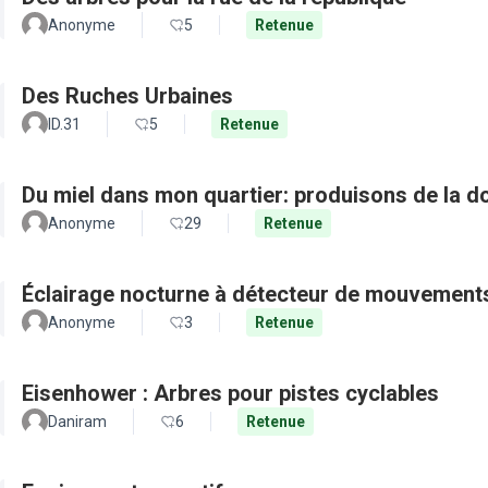
Anonyme
5
Retenue
Des Ruches Urbaines
ID.31
5
Retenue
Du miel dans mon quartier: produisons de la d
Anonyme
29
Retenue
Éclairage nocturne à détecteur de mouvement
Anonyme
3
Retenue
Eisenhower : Arbres pour pistes cyclables
Daniram
6
Retenue