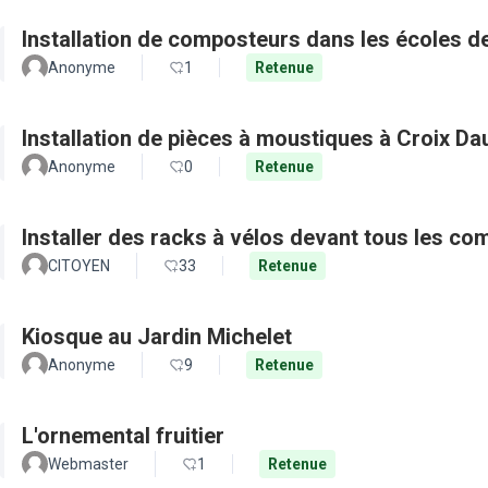
Installation de composteurs dans les écoles de 
Anonyme
1
Retenue
Installation de pièces à moustiques à Croix D
Anonyme
0
Retenue
Installer des racks à vélos devant tous les c
CITOYEN
33
Retenue
Kiosque au Jardin Michelet
Anonyme
9
Retenue
L'ornemental fruitier
Webmaster
1
Retenue