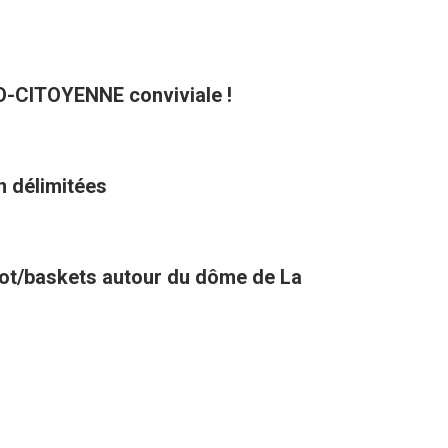
CO-CITOYENNE conviviale !
n délimitées
oot/baskets autour du dôme de La