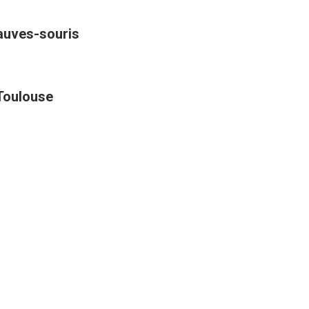
hauves-souris
 Toulouse