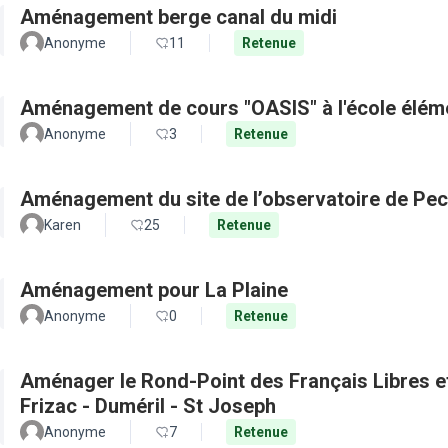
Aménagement berge canal du midi
Anonyme
11
Retenue
Aménagement de cours "OASIS" à l'école élém
Anonyme
3
Retenue
Aménagement du site de l’observatoire de Pec
Karen
25
Retenue
Aménagement pour La Plaine
Anonyme
0
Retenue
Aménager le Rond-Point des Français Libres et 
Frizac - Duméril - St Joseph
Anonyme
7
Retenue