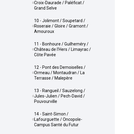
Croix-Daurade / Paléficat /
Grand Selve
10 - Jolimont / Soupetard /
Roseraie / Gloire / Gramont /
Amouroux
11 - Bonhoure / Guilheméry /
Château de l'Hers / Limayrac /
Côte Pavée
12 - Pont des Demoiselles /
Ormeau / Montaudran / La
Terrasse / Malepère
13 - Rangueil / Sauzelong /
Jules-Julien / Pech-David /
Pouvourville
14 - Saint-Simon /
Lafourguette / Oncopole-
Campus Santé du Futur