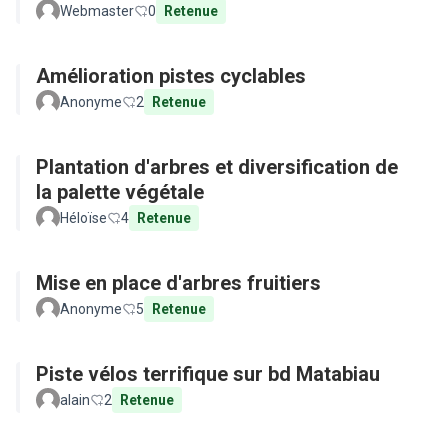
Webmaster
0
Retenue
Amélioration pistes cyclables
Anonyme
2
Retenue
Plantation d'arbres et diversification de
la palette végétale
Héloïse
4
Retenue
Mise en place d'arbres fruitiers
Anonyme
5
Retenue
Piste vélos terrifique sur bd Matabiau
alain
2
Retenue