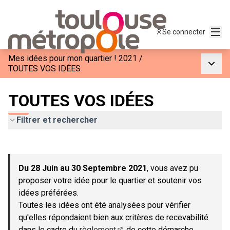
Menu
Se connecter
Mes idées pour mon quartier ! 2021
/
Menu p
TOUTES VOS IDÉES
TOUTES VOS IDÉES
Filtrer et rechercher
Passer la carte
Leaflet
|
©
OpenStreetMap
contributors
L'élément suivant est une carte qui présente les éléments de c
+
Du 28 Juin au 30 Septembre 2021
, vous avez pu
−
proposer votre idée pour le quartier et soutenir vos
idées préférées.
Toutes les idées ont été analysées pour vérifier
qu'elles répondaient bien aux critères de recevabilité
dans le cadre du
règlement
de cette démarche